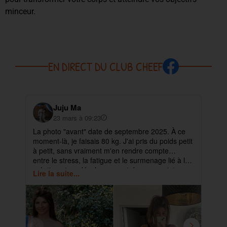
minceur.
EN DIRECT DU CLUB CHEEF
Juju Ma
23 mars à 09:23
La photo "avant" date de septembre 2025. À ce
✨ 
moment-là, je faisais 80 kg. J'ai pris du poids petit
pa
à petit, sans vraiment m'en rendre compte…
ma
entre le stress, la fatigue et le surmenage lié à la
déb
création et au développement de mes projets.
cet
Lire la suite...
Lir
ra