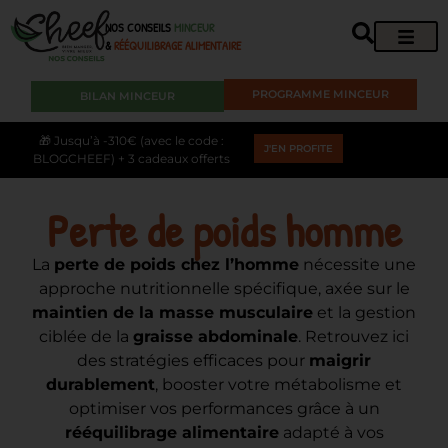
NOS CONSEILS
MINCEUR
&
RÉÉQUILIBRAGE ALIMENTAIRE
PROGRAMME MINCEUR
BILAN MINCEUR
🎁 Jusqu’à -310€ (avec le code :
J'EN PROFITE
BLOGCHEEF) + 3 cadeaux offerts
Perte de poids homme
La
perte de poids chez l’homme
nécessite une
approche nutritionnelle spécifique, axée sur le
maintien de la masse musculaire
et la gestion
ciblée de la
graisse abdominale
. Retrouvez ici
des stratégies efficaces pour
maigrir
durablement
, booster votre métabolisme et
optimiser vos performances grâce à un
rééquilibrage alimentaire
adapté à vos