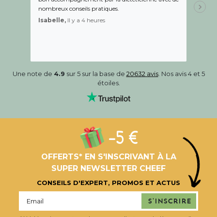
nombreux conseils pratiques.
aidé Le
recom
Isabelle,
Il y a 4 heures
Sandr
Une note de
4.9
sur 5 sur la base de
20632 avis
. Nos avis 4 et 5
étoiles.
-5 €
OFFERTS* EN S'INSCRIVANT À LA
SUPER NEWSLETTER CHEEF
CONSEILS D'EXPERT, PROMOS ET ACTUS
S'inscrire