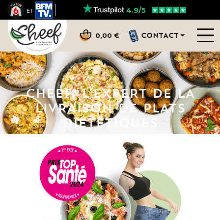
4.9/5
ET
CONTACT
0,00 €
CHEEF, L'EXPERT DE LA
LIVRAISON
DE PLATS
DIÉTÉTIQUES