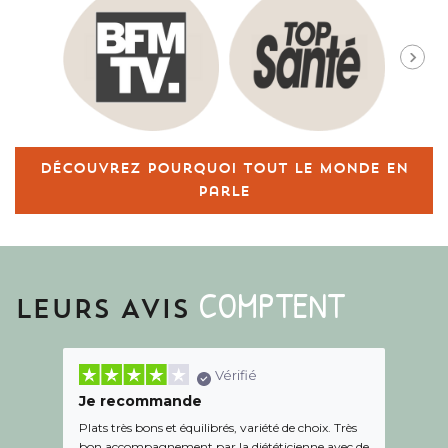
Découvrez pourquoi tout le monde en
parle
COMPTENT
LEURS AVIS
Vérifié
Je recommande
Une c
Plats très bons et équilibrés, variété de choix. Très
Le suiv
bon accompagnement par la diététicienne avec de
de l éc