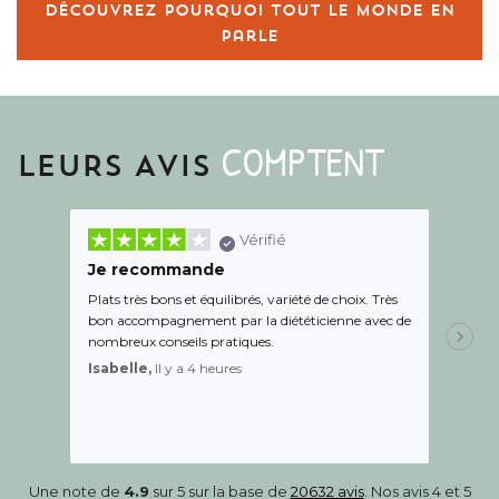
Découvrez pourquoi tout le monde en
parle
COMPTENT
LEURS AVIS
Vérifié
Je recommande
Une c
Plats très bons et équilibrés, variété de choix. Très
Le suiv
bon accompagnement par la diététicienne avec de
de l éc
nombreux conseils pratiques.
aidé Le
recom
Isabelle,
Il y a 4 heures
Sandr
Une note de
4.9
sur 5 sur la base de
20632 avis
. Nos avis 4 et 5