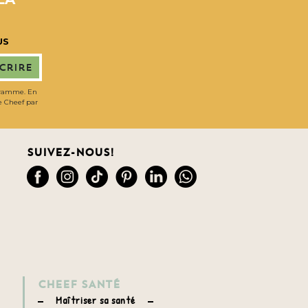
US
scrire
gramme. En
de Cheef par
Suivez-nous!
CHEEF SANTÉ
Maîtriser sa santé