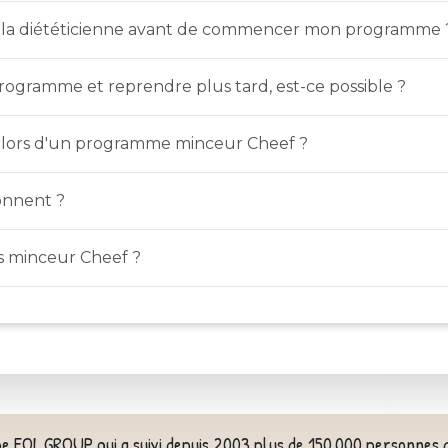
c la diététicienne avant de commencer mon programme 
rogramme et reprendre plus tard, est-ce possible ?
s lors d'un programme minceur Cheef ?
onnent ?
 minceur Cheef ?
pe EOL GROUP qui a suivi depuis 2003 plus de 150.000 personnes 