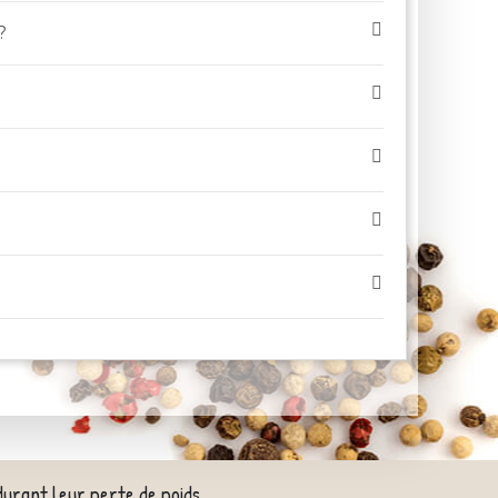
?
durant leur perte de poids