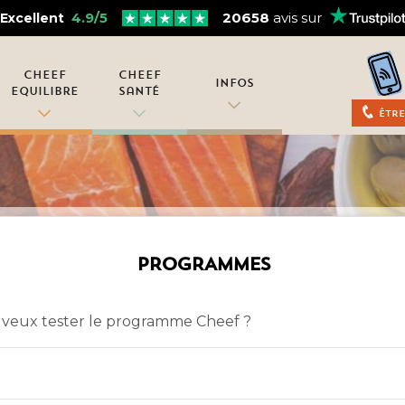
4.9/5
20658
avis sur
Excellent
Cheef
Cheef
Infos
Equilibre
Santé
Être
PROGRAMMES
je veux tester le programme Cheef ?