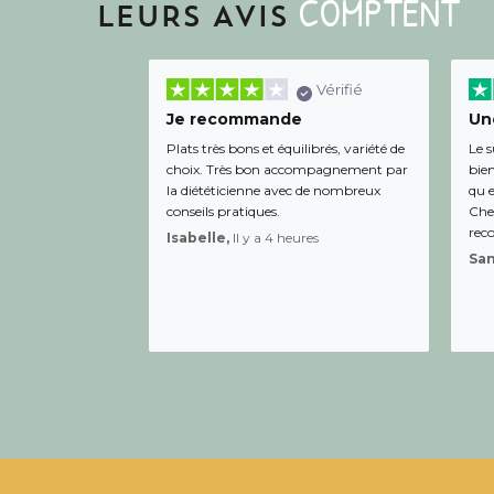
COMPTENT
LEURS AVIS
Vérifié
Je recommande
Une
Plats très bons et équilibrés, variété de
Le s
choix. Très bon accompagnement par
bien
la diététicienne avec de nombreux
qu e
conseils pratiques.
Chee
rec
Isabelle,
Il y a 4 heures