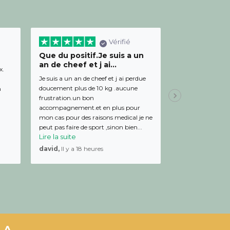
Vérifié
Que du positif.Je suis a un
Bon relation
an de cheef et j ai...
diététicienn
x.
Je suis a un an de cheef et j ai perdue
Bon relationnel av
doucement plus de 10 kg .aucune
de bon conseil et 
m
frustration.un bon
Julien,
Il y a 19 
accompagnement.et en plus pour
mon cas pour des raisons medical je ne
peut pas faire de sport ,sinon bien...
Lire la suite
david,
Il y a 18 heures
LA