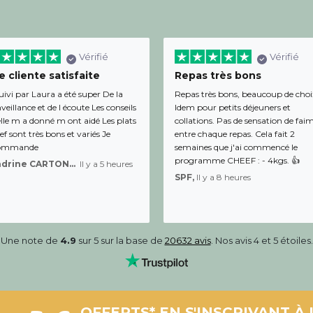
Vérifié
Vérifié
 cliente satisfaite
Repas très bons
uivi par Laura a été super De la
Repas très bons, beaucoup de choi
veillance et de l écoute Les conseils
Idem pour petits déjeuners et
lle m a donné m ont aidé Les plats
collations. Pas de sensation de fai
f sont très bons et variés Je
entre chaque repas. Cela fait 2
ommande
semaines que j'ai commencé le
programme CHEEF : - 4kgs. 👍
Sandrine CARTON-BRACQ,
Il y a 5 heures
SPF,
Il y a 8 heures
Une note de
4.9
sur 5 sur la base de
20632 avis
. Nos avis 4 et 5 étoiles.
OFFERTS* EN S'INSCRIVANT À 