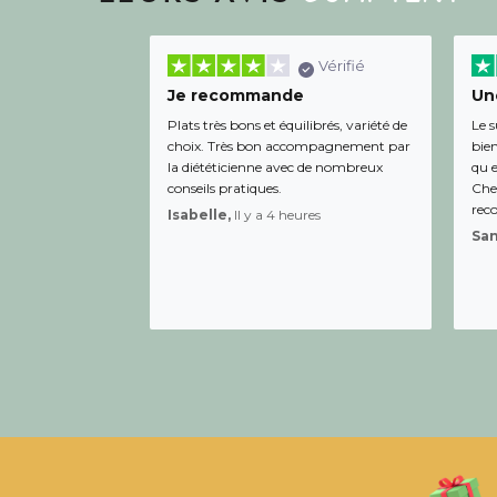
Vérifié
Je recommande
Une
Plats très bons et équilibrés, variété de
Le s
choix. Très bon accompagnement par
bien
la diététicienne avec de nombreux
qu e
conseils pratiques.
Chee
rec
Isabelle,
Il y a 4 heures