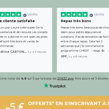
Vérifié
Vérifié
 cliente satisfaite
Repas très bons
uivi par Laura a été super De la
Repas très bons, beaucoup de choi
veillance et de l écoute Les conseils
Idem pour petits déjeuners et
lle m a donné m ont aidé Les plats
collations. Pas de sensation de fai
f sont très bons et variés Je
entre chaque repas. Cela fait 2
ommande
semaines que j'ai commencé le
programme CHEEF : - 4kgs. 👍
Sandrine CARTON-BRACQ,
Il y a 5 heures
SPF,
Il y a 8 heures
Une note de
4.9
sur 5 sur la base de
20632 avis
. Nos avis 4 et 5 étoiles.
-5 €
OFFERTS* EN S'INSCRIVANT À 