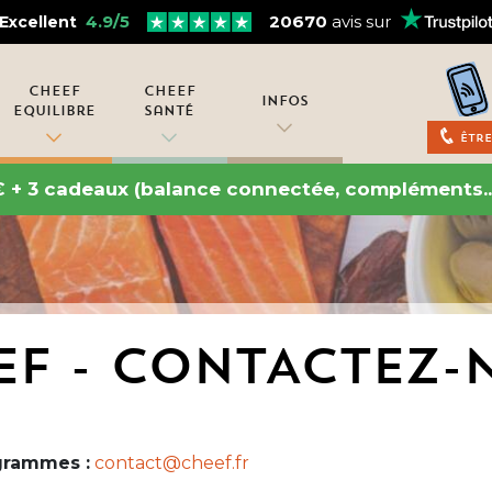
4.9/5
20670
avis sur
Excellent
Cheef
Cheef
Infos
Equilibre
Santé
Être
€ + 3 cadeaux (balance connectée, compléments..
EF - CONTACTEZ-
ogrammes :
contact@cheef.fr