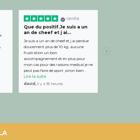
Vérifié
Que du positif.Je suis a un
Bon relation
an de cheef et j ai...
diététicienn
x.
Je suis a un an de cheef et j ai perdue
Bon relationnel av
doucement plus de 10 kg .aucune
de bon conseil et 
m
frustration.un bon
Julien,
Il y a 19 
accompagnement.et en plus pour
mon cas pour des raisons medical je ne
peut pas faire de sport ,sinon bien...
Lire la suite
david,
Il y a 18 heures
LA