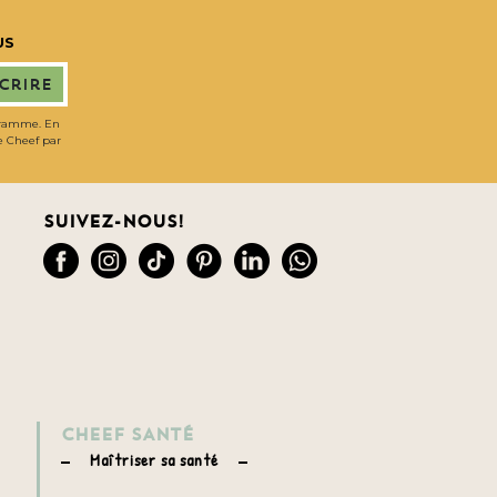
US
scrire
gramme. En
de Cheef par
Suivez-nous!
CHEEF SANTÉ
Maîtriser sa santé