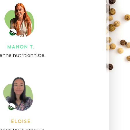
MANON T.
ienne nutritionniste.
ELOISE
ienne nutritionniste.