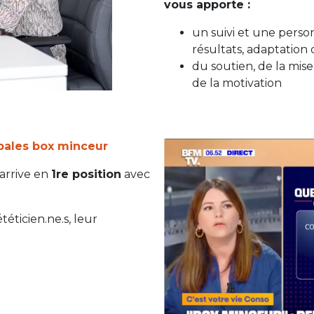
vous apporte :
un suivi et une perso
résultats, adaptation
du soutien, de la mis
de la motivation
pales box minceur
 arrive en
1re position
avec
téticien.ne.s, leur