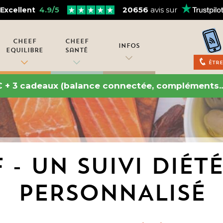
4.9/5
20656
avis sur
Excellent
Cheef
Cheef
Infos
Equilibre
Santé
Être
€ + 3 cadeaux (balance connectée, compléments..
 - UN SUIVI DIÉT
PERSONNALISÉ