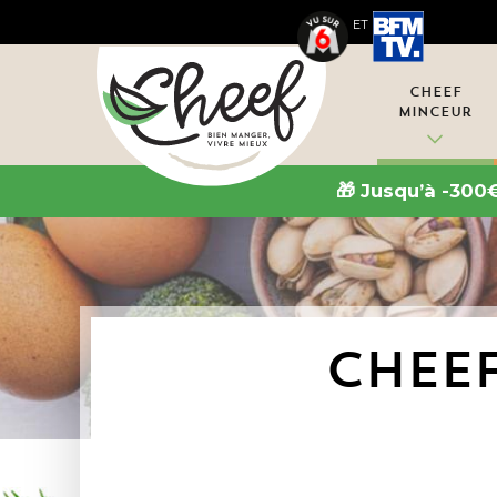
ET
Cheef
Minceur
🎁 Jusqu’à -300
CHEEF