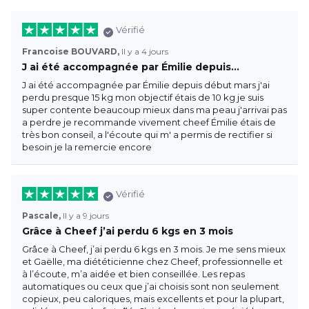
Vérifié
Francoise BOUVARD,
Il y a 4 jours
J ai été accompagnée par Émilie depuis…
J ai été accompagnée par Émilie depuis début mars j'ai
perdu presque 15 kg mon objectif étais de 10 kg je suis
super contente beaucoup mieux dans ma peau j'arrivai pas
a perdre je recommande vivement cheef Émilie étais de
très bon conseil, a l'écoute qui m' a permis de rectifier si
besoin je la remercie encore
Vérifié
Pascale,
Il y a 9 jours
Grâce à Cheef j’ai perdu 6 kgs en 3 mois
Grâce à Cheef, j’ai perdu 6 kgs en 3 mois. Je me sens mieux
et Gaëlle, ma diététicienne chez Cheef, professionnelle et
à l’écoute, m’a aidée et bien conseillée. Les repas
automatiques ou ceux que j’ai choisis sont non seulement
copieux, peu caloriques, mais excellents et pour la plupart,