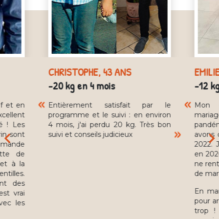
CHRISTOPHE, 43 ANS
EMILI
-20 kg en 4 mois
-12 kg
f et en
Entièrement satisfait par le
Mon 
xcellent
programme et le suivi : en environ
maria
sé ! Les
4 mois, j'ai perdu 20 kg. Très bon
pandém
rin sont
suivi et conseils judicieux
avons 
mmande
2022. 
ette de
en 2020
et à la
ne rent
illes.
de mar
int des
En mar
est vrai
pour ar
vec les
trop !