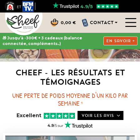
4.9/5
ET
CONTACT
0,00 €
🎁 Jusqu’à -300€ + 3 cadeaux (balance
En savoir +
connectée, compléments..)
CHEEF - LES RÉSULTATS ET
TÉMOIGNAGES
UNE PERTE DE POIDS MOYENNE D'UN KILO PAR
SEMAINE
1
Excellent
Voir les avis
4.9
/5 sur