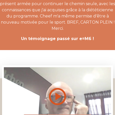
présent armée pour continuer le chemin seule, avec les
connaissances que j'ai acquises grâce à la diététicienne
du programme. Cheef m'a même permise d'être à
nouveau motivée pour le sport. BREF, CARTON PLEIN !
Merci.
Un témoignage passé sur e=M6 !