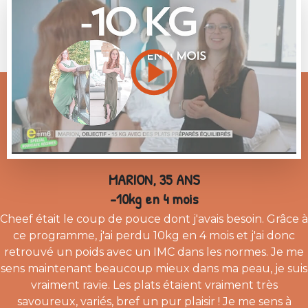
MARION, 35 ANS
-10kg en 4 mois
Cheef était le coup de pouce dont j'avais besoin. Grâce à
ce programme, j'ai perdu 10kg en 4 mois et j'ai donc
retrouvé un poids avec un IMC dans les normes. Je me
sens maintenant beaucoup mieux dans ma peau, je suis
vraiment ravie. Les plats étaient vraiment très
savoureux, variés, bref un pur plaisir ! Je me sens à