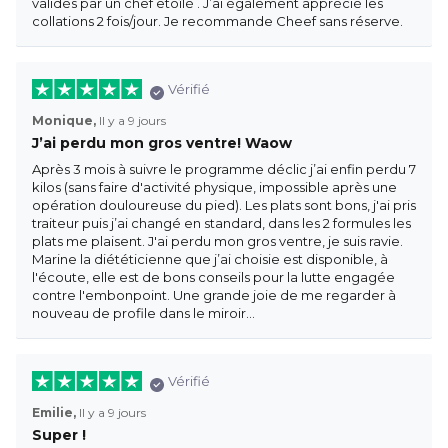
validés par un chef etoîlé . J’ai également apprécié les
collations 2 fois/jour. Je recommande Cheef sans réserve.
Vérifié
Monique,
Il y a 9 jours
J’ai perdu mon gros ventre! Waow
Après 3 mois à suivre le programme déclic j’ai enfin perdu 7
kilos (sans faire d'activité physique, impossible après une
opération douloureuse du pied). Les plats sont bons, j'ai pris
traiteur puis j’ai changé en standard, dans les 2 formules les
plats me plaisent. J'ai perdu mon gros ventre, je suis ravie.
Marine la diététicienne que j’ai choisie est disponible, à
l'écoute, elle est de bons conseils pour la lutte engagée
contre l'embonpoint. Une grande joie de me regarder à
nouveau de profile dans le miroir...
Vérifié
Emilie,
Il y a 9 jours
Super !