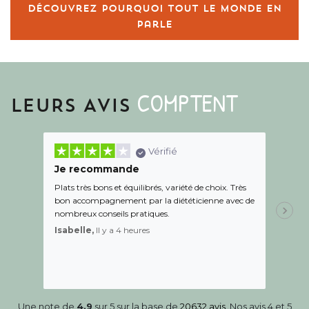
Découvrez pourquoi tout le monde en
parle
COMPTENT
LEURS AVIS
Vérifié
Je recommande
Une c
Plats très bons et équilibrés, variété de choix. Très
Le suiv
bon accompagnement par la diététicienne avec de
de l éc
nombreux conseils pratiques.
aidé Le
recom
Isabelle,
Il y a 4 heures
Sandr
Une note de
4.9
sur 5 sur la base de
20632 avis
. Nos avis 4 et 5