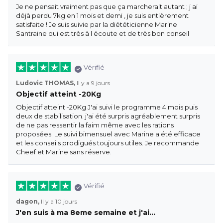
Je ne pensait vraiment pas que ça marcherait autant ; j ai
déjà perdu 7kg en 1 mois et demi , je suis entièrement
satisfaite ! Je suis suivie par la diététicienne Marine
Santraine qui est très à l écoute et de très bon conseil
Vérifié
Ludovic THOMAS,
Il y a 9 jours
Objectif atteint -20Kg
Objectif atteint -20Kg J'ai suivi le programme 4 mois puis
deux de stabilisation. j'ai été surpris agréablement surpris
de ne pas ressentir la faim même avec les rations
proposées. Le suivi bimensuel avec Marine a été efficace
et les conseils prodigués toujours utiles. Je recommande
Cheef et Marine sans réserve.
Vérifié
dagon,
Il y a 10 jours
J'en suis à ma 8eme semaine et j'ai…