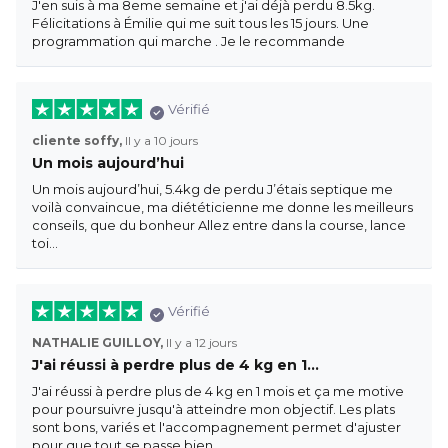
J'en suis à ma 8eme semaine et j'ai déjà perdu 8.5kg.
Félicitations à Émilie qui me suit tous les 15 jours. Une
programmation qui marche . Je le recommande
Vérifié
cliente soffy,
Il y a 10 jours
Un mois aujourd’hui
Un mois aujourd’hui, 5.4kg de perdu J’étais septique me
voilà convaincue, ma diététicienne me donne les meilleurs
conseils, que du bonheur Allez entre dans la course, lance
toi…
Vérifié
NATHALIE GUILLOY,
Il y a 12 jours
J'ai réussi à perdre plus de 4 kg en 1…
J'ai réussi à perdre plus de 4 kg en 1 mois et ça me motive
pour poursuivre jusqu'à atteindre mon objectif. Les plats
sont bons, variés et l'accompagnement permet d'ajuster
pour que tout se passe bien