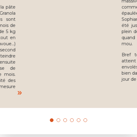
massi
la pâte
comme
 Granola
épaul
es sont
Sophian
mois de
été ju
de 5 kg
plein 
tout en
quand 
voue...)
mou.
 second
Bref t
teindre
attein
ensuite
envolé
ase de
bien da
me mois.
jour de
ité des
r mesure