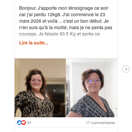
Bonjour. J'apporte mon témoignage ce soir
Bon
car j'ai perdu 12kg8. J'ai commencé le 23
Pro
mars 2026 et voilà ... c'est un bon début. Je
Auj:
n'en suis qu'à la moitié, mais je ne perds pas
me s
courage. Je faisais 93.5 Kg et après ce
zon
déclic Cheef m'aide bien. J'ai pris la formule
3. 
Lire la suite...
Lire
6 jours sur 7 et je n'ai jamais regretté. Je n'ai
a 1
pas faim et les repas sont très bons. Je ne
+/-
fais pas de sport car c'est fatiguant, mais je
pro
marche un peu. si vous hésitiez encore...
ryt
Alors go !
tro
pas
par
sur
ref
plu
plu
ave
81
17 commentaires