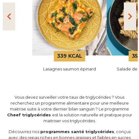
339 KCAL
35
Lasagnes saumon épinard
Salade de fu
Vous devez surveiller votre taux de triglycérides ? Vous
recherchez un programme alimentaire pour une meilleure
maitrise suite à votre dernier bilan sanguin ? Le programme
Cheef triglycérides
est la solution naturelle et pratique pour
maitriser vos triglycérides.
Découvrez nos
programmes santé triglycérides
, conçus
avec des repas riches en bonnes graisses et faibles en sucres