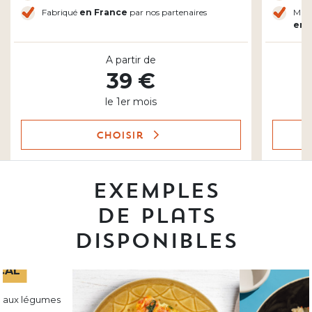
Fabriqué
en France
par nos partenaires
Mijo
en 
A partir de
39 €
le 1er mois
Choisir
Exemples
de plats
disponibles
CAL
t aux légumes