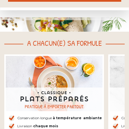
A CHACUN(E) SA FORMULE
• Classique •
Plats préparés
P
PRATIQUE À EMPORTER PARTOUT
Conservation longue
à température
ambiante
Cons
Livraison
chaque mois
Livr