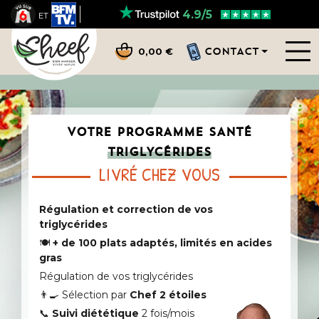
4.9/5
ET
CONTACT
0,00 €
VOTRE PROGRAMME SANTÉ
TRIGLYCÉRIDES
LIVRÉ CHEZ VOUS
Régulation et correction de vos
triglycérides
🍽️
+ de 100 plats adaptés, limités en acides
gras
Régulation de vos triglycérides
👨‍🍳 Sélection par
Chef 2 étoiles
📞
Suivi diététique
2 fois/mois