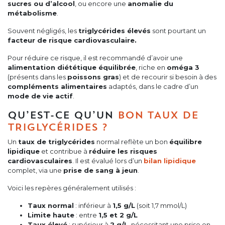
sucres ou d’alcool
, ou encore une
anomalie du
métabolisme
.
Souvent négligés, les
triglycérides élevés
sont pourtant un
facteur de risque cardiovasculaire.
Pour réduire ce risque, il est recommandé d’avoir une
alimentation diététique équilibrée
, riche en
oméga 3
(présents dans les
poissons gras
) et de recourir si besoin à des
compléments alimentaires
adaptés, dans le cadre d’un
mode de vie actif
.
QU’EST-CE QU’UN
BON TAUX DE
TRIGLYCÉRIDES ?
Un
taux de triglycérides
normal reflète un bon
équilibre
lipidique
et contribue à
réduire les risques
cardiovasculaires
. Il est évalué lors d’un
bilan lipidique
complet, via une
prise de sang à jeun
.
Voici les repères généralement utilisés :
Taux normal
: inférieur à
1,5 g/L
(soit 1,7 mmol/L)
Limite haute
: entre
1,5 et 2 g/L
Taux élevé
: supérieur à
2 g/L
, nécessitant une prise en