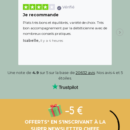
Vérifié
Je recommande
Une c
Plats très bons et équilibrés, variété de choix. Très
Le suiv
bon accompagnement par la diététicienne avec de
de l éc
nombreux conseils pratiques.
aidé Le
recom
Isabelle,
Il y a 4 heures
Sandr
Une note de
4.9
sur 5 sur la base de
20632 avis
. Nos avis 4 et 5
étoiles.
-5 €
OFFERTS* EN S'INSCRIVANT À LA
SUPER NEWSLETTER CHEEF