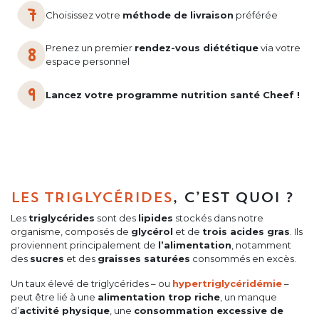
Choisissez votre
méthode de livraison
préférée
Prenez un premier
rendez-vous diététique
via votre
espace personnel
Lancez votre programme nutrition santé Cheef !
LES TRIGLYCÉRIDES
, C’EST QUOI ?
Les
triglycérides
sont des
lipides
stockés dans notre
organisme, composés de
glycérol
et de
trois acides gras
. Ils
proviennent principalement de
l’alimentation
, notamment
des
sucres
et des
graisses saturées
consommés en excès.
Un taux élevé de triglycérides – ou
hypertriglycéridémie
–
peut être lié à une
alimentation trop riche
, un manque
d’
activité physique
, une
consommation excessive de