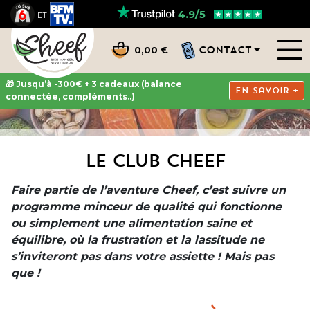
4.9/5
ET
CONTACT
0,00 €
🎁 Jusqu’à -300€ + 3 cadeaux (balance
En savoir +
connectée, compléments..)
LE CLUB CHEEF
Faire partie de l’aventure Cheef, c’est suivre un
programme minceur de qualité qui fonctionne
ou simplement une alimentation saine et
équilibre, où la frustration et la lassitude ne
s’inviteront pas dans votre assiette ! Mais pas
que !