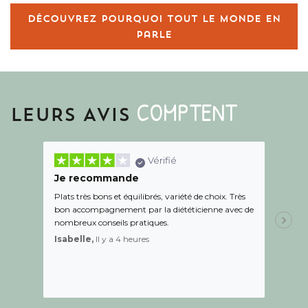
Découvrez pourquoi tout le monde en
parle
COMPTENT
LEURS AVIS
Vérifié
Je recommande
Une c
Plats très bons et équilibrés, variété de choix. Très
Le suiv
bon accompagnement par la diététicienne avec de
de l éc
nombreux conseils pratiques.
aidé Le
recom
Isabelle,
Il y a 4 heures
Sandr