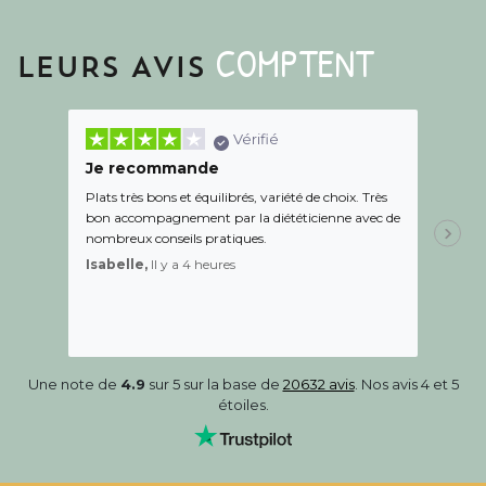
COMPTENT
LEURS AVIS
Vérifié
Je recommande
Une c
Plats très bons et équilibrés, variété de choix. Très
Le suiv
bon accompagnement par la diététicienne avec de
de l éc
nombreux conseils pratiques.
aidé Le
recom
Isabelle,
Il y a 4 heures
Sandr
Une note de
4.9
sur 5 sur la base de
20632 avis
. Nos avis 4 et 5
étoiles.