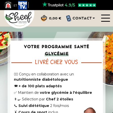
4.9/5
ET
CONTACT
0,00 €
VOTRE PROGRAMME SANTÉ
GLYCÉMIE
LIVRÉ CHEZ VOUS
👨‍⚕️ Conçu en collaboration avec un
nutritionniste diabétologue
🍽️
+ de 100 plats adaptés
✅ Maintien de
votre glycémie à l'équilibre
👨‍🍳 Sélection par
Chef 2 étoiles
📞
Suivi diététique
2 fois/mois
🤸
Cours de sport
inclus