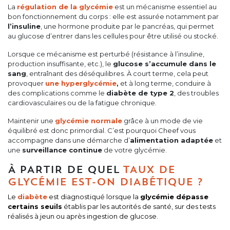
La
régulation de la glycémie
est un mécanisme essentiel au
bon fonctionnement du corps : elle est assurée notamment par
l’insuline
, une hormone produite par le pancréas, qui permet
au glucose d’entrer dans les cellules pour être utilisé ou stocké.
Lorsque ce mécanisme est perturbé (résistance à l’insuline,
production insuffisante, etc.), le
glucose s’accumule dans le
sang
, entraînant des déséquilibres. À court terme, cela peut
provoquer
une hyperglycémie
,
et à long terme, conduire à
des complications comme le
diabète de type 2
, des troubles
cardiovasculaires ou de la fatigue chronique.
Maintenir une
glycémie normale
grâce à un mode de vie
équilibré est donc primordial. C’est pourquoi Cheef vous
accompagne dans une démarche d’
alimentation adaptée
et
une
surveillance continue
de votre glycémie.
À PARTIR DE QUEL
TAUX DE
GLYCÉMIE EST-ON DIABÉTIQUE ?
Le
diabète
est diagnostiqué lorsque la
glycémie dépasse
certains seuils
établis par les autorités de santé, sur des tests
réalisés à jeun ou après ingestion de glucose.