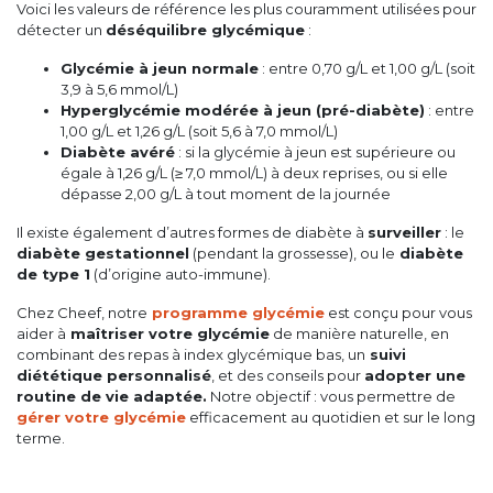
Voici les valeurs de référence les plus couramment utilisées pour
détecter un
déséquilibre glycémique
:
Glycémie à jeun normale
: entre 0,70 g/L et 1,00 g/L (soit
3,9 à 5,6 mmol/L)
Hyperglycémie modérée à jeun (pré-diabète)
: entre
1,00 g/L et 1,26 g/L (soit 5,6 à 7,0 mmol/L)
Diabète avéré
: si la glycémie à jeun est supérieure ou
égale à 1,26 g/L (≥ 7,0 mmol/L) à deux reprises, ou si elle
dépasse 2,00 g/L à tout moment de la journée
Il existe également d’autres formes de diabète à
surveiller
: le
diabète gestationnel
(pendant la grossesse), ou le
diabète
de type 1
(d’origine auto-immune).
Chez Cheef, notre
programme glycémie
est conçu pour vous
aider à
maîtriser votre glycémie
de manière naturelle, en
combinant des repas à index glycémique bas, un
suivi
diététique personnalisé
, et des conseils pour
adopter une
routine de vie adaptée.
Notre objectif : vous permettre de
gérer votre glycémie
efficacement au quotidien et sur le long
terme.