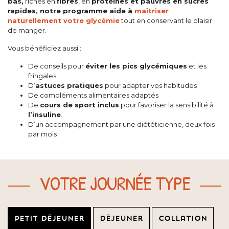
bas,
riches en
fibres
, en
protéines et pauvres en sucres
rapides, notre programme aide à
maîtriser
naturellement votre glycémie
tout en conservant le plaisir
de manger.
Vous bénéficiez aussi :
De conseils pour
éviter les pics glycémiques
et les
fringales
D’
astuces pratiques
pour adapter vos habitudes
De compléments alimentaires adaptés
De
cours de sport inclus
pour favoriser la sensibilité à
l’insuline
.
D’un accompagnement par une diététicienne, deux fois
par mois
VOTRE JOURNÉE TYPE
Petit déjeuner
Déjeuner
Collation