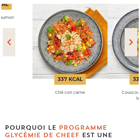
CAL
 saumon
337 KCAL
33
Chili con carne
Couscou
l
POURQUOI LE
PROGRAMME
GLYCÉMIE DE CHEEF
EST UNE