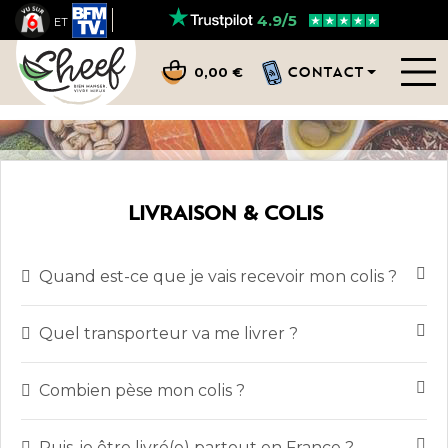
4.9/5
ET
CONTACT
0,00 €
LIVRAISON & COLIS
Quand est-ce que je vais recevoir mon colis ?
Quel transporteur va me livrer ?
Combien pèse mon colis ?
Puis-je être livré(e) partout en France ?