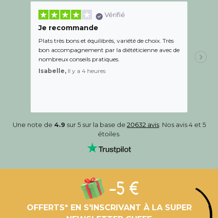
Vérifié
Je recommande
Une c
Plats très bons et équilibrés, variété de choix. Très
Le suiv
bon accompagnement par la diététicienne avec de
de l éc
nombreux conseils pratiques.
aidé Le
recom
Isabelle,
Il y a 4 heures
Sandr
Une note de
4.9
sur 5 sur la base de
20632 avis
. Nos avis 4 et 5
étoiles.
-5 €
OFFERTS* EN S'INSCRIVANT À LA SUPER