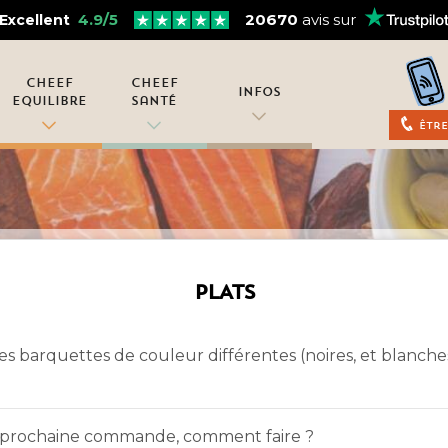
4.9/5
20670
avis sur
Excellent
Cheef
Cheef
Infos
Equilibre
Santé
Être
PLATS
des barquettes de couleur différentes (noires, et blanche
a prochaine commande, comment faire ?