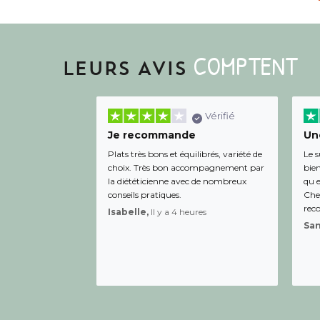
COMPTENT
LEURS AVIS
Vérifié
Je recommande
Une
Plats très bons et équilibrés, variété de
Le s
choix. Très bon accompagnement par
bien
la diététicienne avec de nombreux
qu e
conseils pratiques.
Chee
rec
Isabelle,
Il y a 4 heures