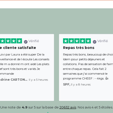
Vérifié
Vérifié
 cliente satisfaite
Repas très bons
uivi par Laura a été super De la
Repas très bons, beaucoup de choi
veillance et de l écoute Les conseils
Idem pour petits déjeuners et
lle m a donné m ont aidé Les plats
collations. Pas de sensation de fai
f sont très bons et variés Je
entre chaque repas. Cela fait 2
ommande
semaines que j'ai commencé le
programme CHEEF : - 4kgs. 👍
Sandrine CARTON-BRACQ,
Il y a 5 heures
SPF,
Il y a 8 heures
Une note de
4.9
sur 5 sur la base de
20632 avis
. Nos avis 4 et 5 étoiles.