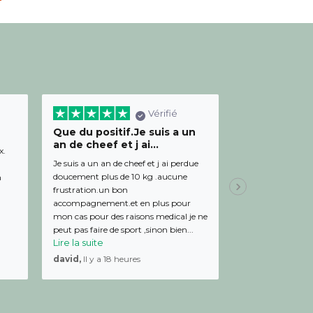
Vérifié
Que du positif.Je suis a un
Bon relation
an de cheef et j ai...
diététicienn
x.
Je suis a un an de cheef et j ai perdue
Bon relationnel av
doucement plus de 10 kg .aucune
de bon conseil et 
m
frustration.un bon
Julien,
Il y a 19 
accompagnement.et en plus pour
mon cas pour des raisons medical je ne
peut pas faire de sport ,sinon bien...
Lire la suite
david,
Il y a 18 heures