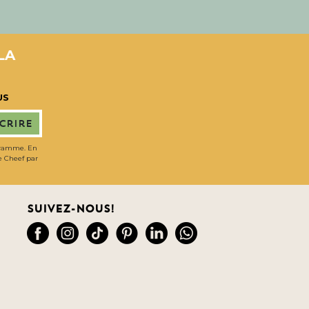
LA
US
scrire
gramme. En
de Cheef par
Suivez-nous!