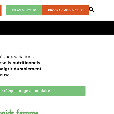
BILAN MINCEUR
PROGRAMME MINCEUR
és aux variations
nseils nutritionnels
aigrir durablement
,
pause
 rééquilibrage alimentaire
e poids femme