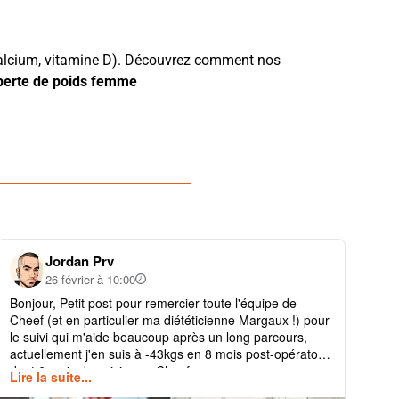
calcium, vitamine D). Découvrez comment nos
perte de poids femme
Jordan Prv
26 février à 10:00
Bonjour, Petit post pour remercier toute l'équipe de
Bon
Cheef (et en particulier ma diététicienne Margaux !) pour
pho
le suivi qui m'aide beaucoup après un long parcours,
202
actuellement j'en suis à -43kgs en 8 mois post-opératoire
moi
dont 6 mois de suivi avec Cheef.
Lire la suite...
Lir