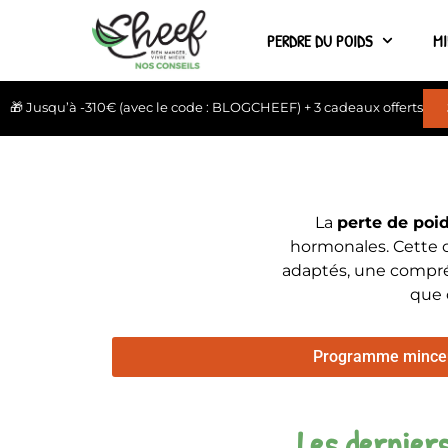
PERDRE DU POIDS
M
🎁 Jusqu’à -310€ (avec le code : BLOGCHEEF) + 3 cadeaux offerts
La
perte de poi
hormonales. Cette 
adaptés, une compré
que 
Programme mince
Les derniers