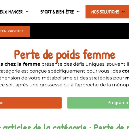
IEUX MANGER
SPORT & BIEN-ÊTRE
NOS SOLUTIONS
J'EN PROFITE !
Perte de poids femme
ds chez la femme
présente des défis uniques, souvent li
catégorie est conçue spécifiquement pour vous : des
co
hension de votre métabolisme et des stratégies pour
m
ce soit après une grossesse ou à l’approche de la méno
ur
Programme
 articles de la catégorie : Perte d