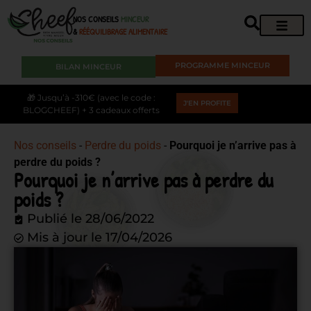
NOS CONSEILS
MINCEUR
&
RÉÉQUILIBRAGE ALIMENTAIRE
PROGRAMME MINCEUR
BILAN MINCEUR
🎁 Jusqu’à -310€ (avec le code :
J'EN PROFITE
BLOGCHEEF) + 3 cadeaux offerts
Nos conseils
-
Perdre du poids
-
Pourquoi je n’arrive pas à
perdre du poids ?
Pourquoi je n’arrive pas à perdre du
poids ?
Publié le
28/06/2022
Mis à jour le 17/04/2026