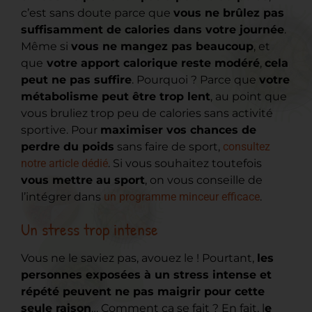
c’est sans doute parce que
vous ne brûlez pas
suffisamment de calories dans votre journée
.
Même si
vous ne mangez pas beaucoup
, et
que
votre apport calorique reste modéré
,
cela
peut ne pas suffire
. Pourquoi ? Parce que
votre
métabolisme peut être trop lent
, au point que
vous bruliez trop peu de calories sans activité
sportive. Pour
maximiser vos chances de
perdre du poids
sans faire de sport,
consultez
notre article dédié
. Si vous souhaitez toutefois
vous mettre au sport
, on vous conseille de
l’intégrer dans
un programme minceur efficace
.
Un stress trop intense
Vous ne le saviez pas, avouez le ! Pourtant,
les
personnes exposées à un stress intense et
répété peuvent ne pas maigrir pour cette
seule raison
… Comment ça se fait ? En fait, l
e