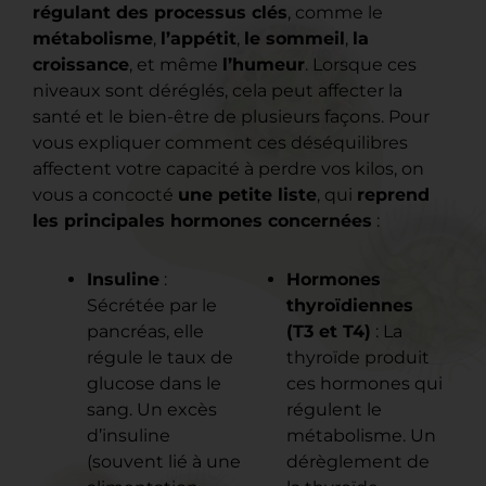
régulant des processus clés
, comme le
métabolisme
,
l’appétit
,
le sommeil
,
la
croissance
, et même
l’humeur
. Lorsque ces
niveaux sont déréglés, cela peut affecter la
santé et le bien-être de plusieurs façons. Pour
vous expliquer comment ces déséquilibres
affectent votre capacité à perdre vos kilos, on
vous a concocté
une petite liste
, qui
reprend
les principales hormones concernées
:
Insuline
:
Hormones
Sécrétée par le
thyroïdiennes
pancréas, elle
(T3 et T4)
: La
régule le taux de
thyroïde produit
glucose dans le
ces hormones qui
sang. Un excès
régulent le
d’insuline
métabolisme. Un
(souvent lié à une
dérèglement de