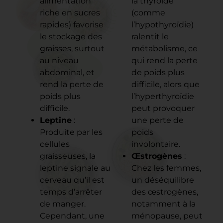
alimentation
la thyroïde
riche en sucres
(comme
rapides) favorise
l’hypothyroïdie)
le stockage des
ralentit le
graisses, surtout
métabolisme, ce
au niveau
qui rend la perte
abdominal, et
de poids plus
rend la perte de
difficile, alors que
poids plus
l’hyperthyroïdie
difficile.
peut provoquer
Leptine
:
une perte de
Produite par les
poids
cellules
involontaire.
graisseuses, la
Œstrogènes
:
leptine signale au
Chez les femmes,
cerveau qu’il est
un déséquilibre
temps d’arrêter
des œstrogènes,
de manger.
notamment à la
Cependant, une
ménopause, peut