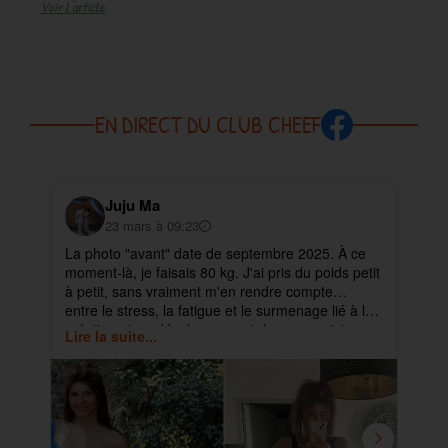
Voir L'article
EN DIRECT DU CLUB CHEEF
Juju Ma
23 mars à 09:23
La photo "avant" date de septembre 2025. À ce
✨ 
moment-là, je faisais 80 kg. J'ai pris du poids petit
pa
à petit, sans vraiment m'en rendre compte…
ma
entre le stress, la fatigue et le surmenage lié à la
déb
création et au développement de mes projets.
cet
Lire la suite...
Lir
ra