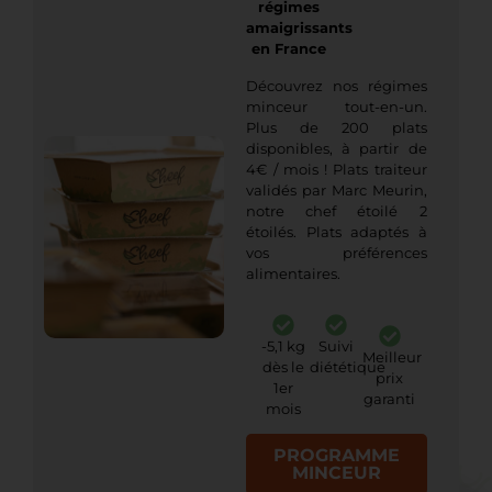
régimes
amaigrissants
en France
Découvrez nos régimes
minceur tout-en-un.
Plus de 200 plats
disponibles, à partir de
4€ / mois ! Plats traiteur
validés par Marc Meurin,
notre chef étoilé 2
étoilés. Plats adaptés à
vos préférences
alimentaires.
-5,1 kg
Suivi
Meilleur
dès le
diététique
prix
1er
garanti
mois
PROGRAMME
MINCEUR