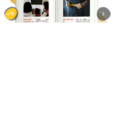
Previous
Next
10 erreurs classiques à éviter
pendant un
régime
Des conseils pour réussir votre régime et
éviter
l'effet yoyo
Des idées d'
aliments sains à privilégier
Des recommandations d'
aliments plaisir
Des explications sur le fonctionnement de votre
métabolisme, sur le
lien entre votre cerveau et
votre estomac