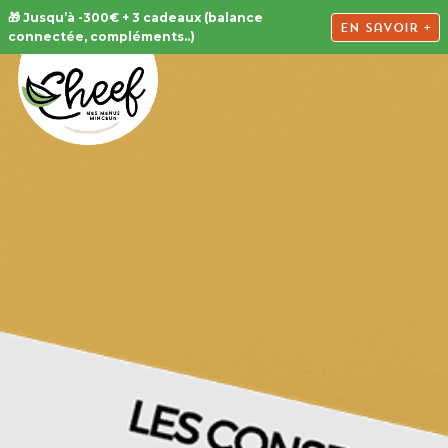
🎁 Jusqu’à -300€ + 3 cadeaux (balance
En savoir +
connectée, compléments..)