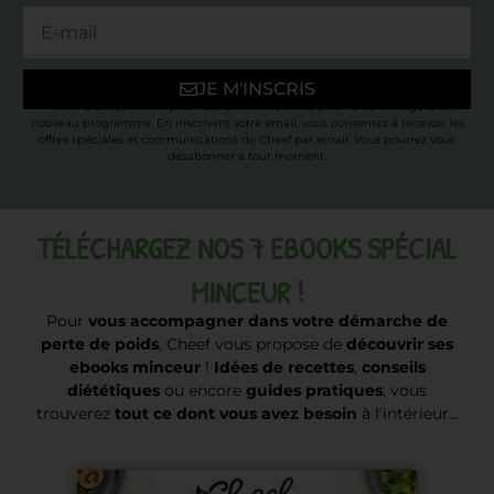
JE M'INSCRIS
* Valable uniquement pour les nouveaux clients, pour le démarrage d’un
nouveau programme. En inscrivant votre email, vous consentez à recevoir les
offres spéciales et communications de Cheef par email. Vous pourrez vous
désabonner à tout moment.
TÉLÉCHARGEZ NOS 7 EBOOKS SPÉCIAL
MINCEUR !
Pour
vous accompagner dans votre démarche de
perte de poids
, Cheef vous propose de
découvrir ses
ebooks minceur
!
Idées de recettes
,
conseils
diététiques
ou encore
guides pratiques
, vous
trouverez
tout ce dont vous avez besoin
à l’intérieur…