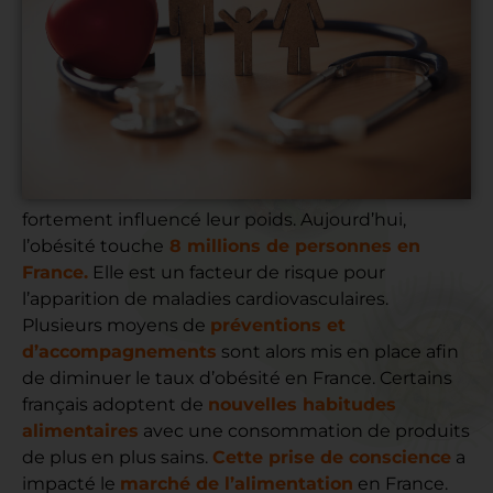
La santé des français est une réelle préoccupation.
Certains facteurs comme la crise du Covid-19 ont
fortement influencé leur poids. Aujourd’hui,
l’obésité touche
8 millions de personnes en
France.
Elle est un facteur de risque pour
l’apparition de maladies cardiovasculaires.
Plusieurs moyens de
préventions et
d’accompagnements
sont alors mis en place afin
de diminuer le taux d’obésité en France. Certains
français adoptent de
nouvelles habitudes
alimentaires
avec une consommation de produits
de plus en plus sains.
Cette prise de conscience
a
impacté le
marché de l’alimentation
en France.