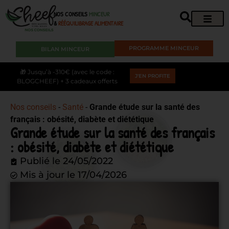
NOS CONSEILS
MINCEUR
&
RÉÉQUILIBRAGE ALIMENTAIRE
PROGRAMME MINCEUR
BILAN MINCEUR
🎁 Jusqu’à -310€ (avec le code :
J'EN PROFITE
BLOGCHEEF) + 3 cadeaux offerts
Nos conseils
-
Santé
-
Grande étude sur la santé des
français : obésité, diabète et diététique
Grande étude sur la santé des français
: obésité, diabète et diététique
Publié le
24/05/2022
Mis à jour le 17/04/2026