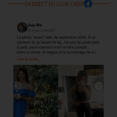
EN DIRECT DU CLUB CHEEF
Juju Ma
23 mars à 09:23
La photo "avant" date de septembre 2025. À ce
✨ 
moment-là, je faisais 80 kg. J'ai pris du poids petit
pa
à petit, sans vraiment m'en rendre compte…
ma
entre le stress, la fatigue et le surmenage lié à la
déb
création et au développement de mes projets.
cet
Lire la suite...
Lir
ra