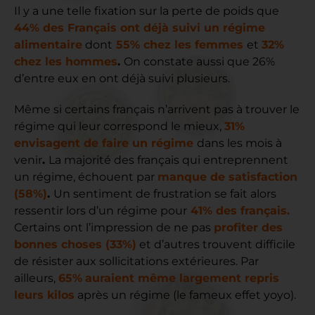
Il y a une telle fixation sur la perte de poids que
44% des Français ont déjà suivi un régime
alimentaire
dont
55% chez les femmes
et
32%
chez les hommes
.
On constate aussi que 26%
d’entre eux en ont déjà suivi plusieurs.
Même si certains français n’arrivent pas à trouver le
régime qui leur correspond le mieux,
31%
envisagent de faire un régime
dans les mois à
venir
.
La majorité des français qui entreprennent
un régime, échouent par
manque de satisfaction
(58%)
.
Un sentiment de frustration se fait alors
ressentir lors d’un régime pour
41% des français.
Certains ont l’impression de ne pas
profiter des
bonnes choses (33%)
et d’autres trouvent difficile
de résister aux sollicitations extérieures. Par
ailleurs,
65%
auraient même largement repris
leurs kilos
après un régime (le fameux effet yoyo).