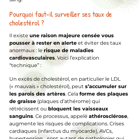
Pourquoi faut-il surveiller ses taux de
cholestérol ?
Il existe
une raison majeure censée vous
pousser à rester en alerte
et éviter des taux
anormaux : le
risque de maladies
cardiovasculaires
. Voici l’explication
“technique” :
Un excès de cholestérol, en particulier le LDL
(« mauvais » cholestérol), peut
s’accumuler sur
les parois des artères
. Cela
forme des plaques
de graisse
(plaques d’athérome) qui
rétrécissent ou
bloquent les vaisseaux
sanguins
. Ce processus, appelé
athérosclérose
,
augmente les risques de complications. Crises
cardiaques (infarctus du myocarde), AVCs,
hypertension… sont autant de pathologies qui