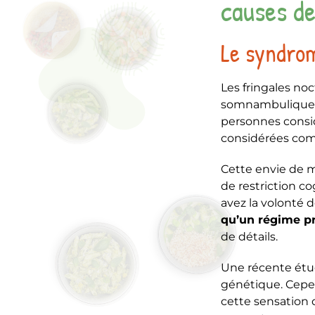
causes de
Le syndrom
Les fringales no
somnambulique. 
personnes consid
considérées co
Cette envie de m
de restriction co
avez la volonté d
qu’un régime pr
de détails.
Une récente étu
génétique. Cepen
cette sensation d