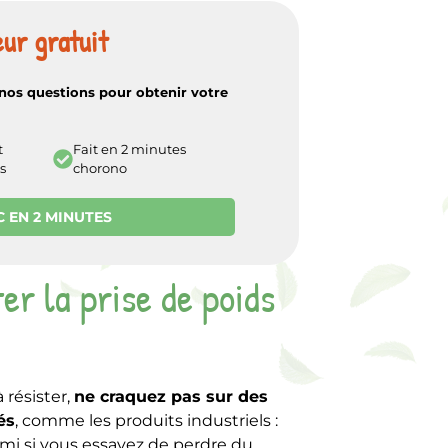
ur gratuit
nos questions pour obtenir votre
t
Fait en 2 minutes
s
chorono
C EN 2 MINUTES
er la prise de poids
 résister,
ne craquez pas sur des
és
, comme les produits industriels :
emi si vous essayez de perdre du