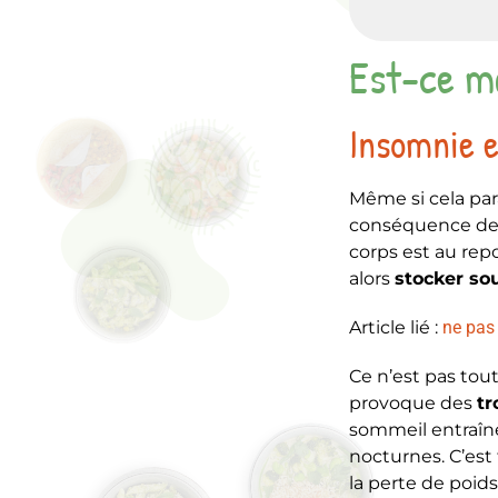
Est-ce ma
Insomnie e
Même si cela para
conséquence de 
corps est au repo
alors
stocker so
Article lié :
ne pas 
Ce n’est pas tou
provoque des
tr
sommeil entraîne
nocturnes. C’es
la perte de poids