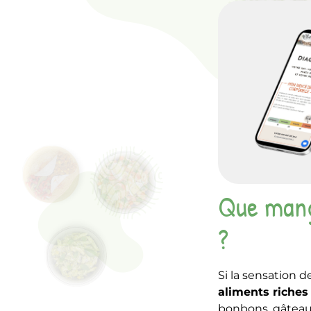
Que mange
?
Si la sensation d
aliments riches
bonbons, gâteaux