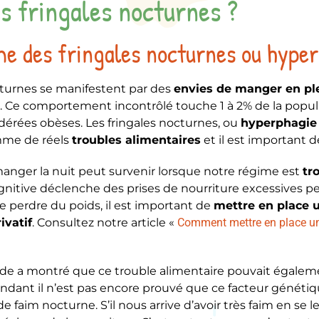
s fringales nocturnes ?
e des fringales nocturnes ou hyper
cturnes se manifestent par des
envies de manger en ple
Ce comportement incontrôlé touche 1 à 2% de la populat
érées obèses. Les fringales nocturnes, ou
hyperphagie
mme de réels
troubles alimentaires
et il est important d
anger la nuit peut survenir lorsque notre régime est
tro
gnitive déclenche des prises de nourriture excessives pen
e perdre du poids, il est important de
mettre en place 
ivatif
. Consultez notre article «
Comment mettre en place un 
de a montré que ce trouble alimentaire pouvait égalem
dant il n’est pas encore prouvé que ce facteur génétiq
e faim nocturne. S’il nous arrive d’avoir très faim en se