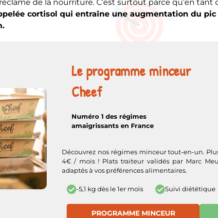
réclame de la nourriture. C’est surtout parce qu’en tant 
elée cortisol qui entraîne une augmentation du pic 
n.
Le programme minceur
Cheef
Numéro 1 des régimes
amaigrissants en France
Découvrez nos régimes minceur tout-en-un. Plus 
4€ / mois ! Plats traiteur validés par Marc Meur
adaptés à vos préférences alimentaires.
Suivi diététique
-5,1 kg dès le 1er mois
PROGRAMME MINCEUR