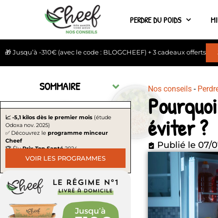
PERDRE DU POIDS
M
🎁 Jusqu’à -310€ (avec le code : BLOGCHEEF) + 3 cadeaux offerts
SOMMAIRE
Nos conseils
-
Perdr
Pourquoi
éviter ?
📈 -5,1 kilos dès le premier mois
(étude
Odoxa nov. 2025)
✅ Découvrez le
programme minceur
Cheef
Publié le
07/0
🏆 Élu
Prix Top Santé
2024
VOIR LES PROGRAMMES