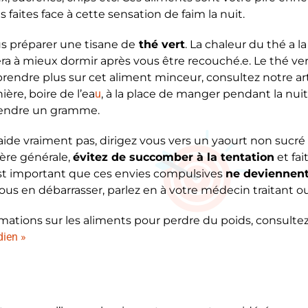
 faites face à cette sensation de faim la nuit.
s préparer une tisane de
thé vert
. La chaleur du thé a l
era à mieux dormir après vous être recouché.e. Le thé ver
rendre plus sur cet aliment minceur, consultez notre art
re, boire de l’ea
u
, à la place de manger pendant la nuit
prendre un gramme.
aide vraiment pas, dirigez vous vers un yaourt non sucré
ère générale,
évitez de succomber à la tentation
et fai
 est important que ces envies compulsives
ne deviennent
ous en débarrasser, parlez en à votre médecin traitant ou
mations sur les aliments pour perdre du poids, consultez 
dien »