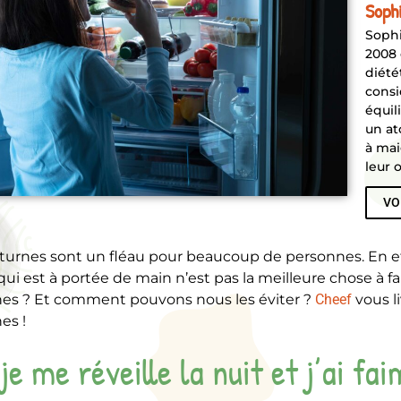
Soph
Sophi
2008 
diété
consi
équil
un at
à mai
leur 
VO
cturnes sont un fléau pour beaucoup de personnes. En eff
i est à portée de main n’est pas la meilleure chose à fai
nes ? Et comment pouvons nous les éviter ?
Cheef
vous li
es !
je me réveille la nuit et j’ai fa