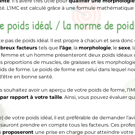
anté
. Il s’avère très utile pour
qualifier une morphologie
té. L’IMC est calculé grâce à une formule mathématique d
e poids idéal / la norme de poid
xiste pas de poids idéal. Il est propre à chacun et sera do
reux facteurs
tels que
l’âge
, la
morphologie
, le
sexe
, 
 femme et un homme présenteront deux poids idéaux di
es proportions de muscles, de graisses et les morphologie
oids de forme. Le poids de forme est celui dans lequel 
’être en bonne santé.
s souhaitez avoir un aperçu de votre poids de forme, l
par rapport à votre taille
. Ainsi, vous pouvez évaluer qu
e) de votre poids idéal, il est préférable de demander l’av
sauront prendre en compte tous les facteurs. Ces profes
s
proposeront
une prise en charge pour atteindre votre