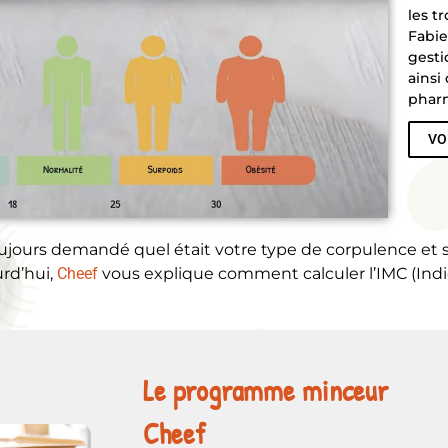
les t
Fabie
gesti
ainsi
pharm
VO
ujours demandé quel était votre type de corpulence et si
urd’hui,
Cheef
vous explique comment calculer l’IMC (Indic
Le programme minceur
Cheef