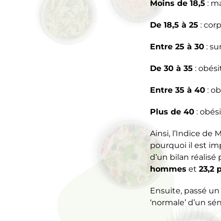
Moins de 18,5
: m
De 18,5 à 25
: cor
Entre 25 à 30
: su
De 30 à 35
: obés
Entre 35 à 40
: ob
Plus de 40
: obési
Ainsi, l’Indice de
pourquoi il est im
d’un bilan réalis
hommes
et
23,2
Ensuite, passé un
‘normale’ d’un sé