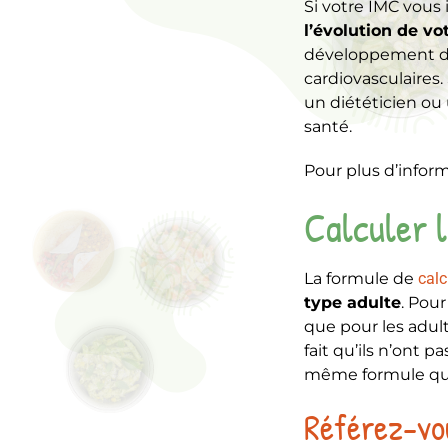
Si votre IMC vous
l’évolution de vo
développement de 
cardiovasculaires. 
un diététicien ou 
santé.
Pour plus d’inform
Calculer l
La formule de
calc
type adulte
. Pour
que pour les adul
fait qu’ils n’ont p
même formule qu
Référez-vou