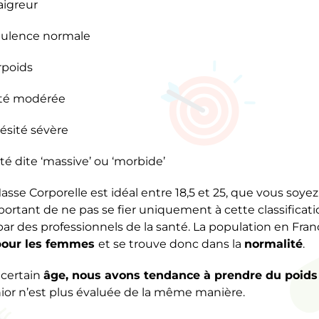
aigreur
pulence normale
rpoids
ité modérée
ésité sévère
té dite ‘massive’ ou ‘morbide’
 Masse Corporelle est idéal entre 18,5 et 25, que vous soye
portant de ne pas se fier uniquement à cette classificat
é par des professionnels de la santé. La population en F
 pour les femmes
et se trouve donc dans la
normalité
.
 certain
âge, nous avons tendance à prendre du poids
nior n’est plus évaluée de la même manière.