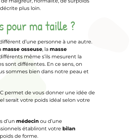
de maigreur, normalité, de surpoids
écrite plus loin.
s pour ma taille ?
nc différent d’une personne à une autre.
la
masse osseuse
, la
masse
fférents même s’ils mesurent la
s sont différentes. En ce sens, on
nous sommes bien dans notre peau et
’IMC permet de vous donner une idée de
el serait votre poids idéal selon votre
is d’un
médecin
ou d’une
sionnels établiront votre
bilan
 poids de forme.