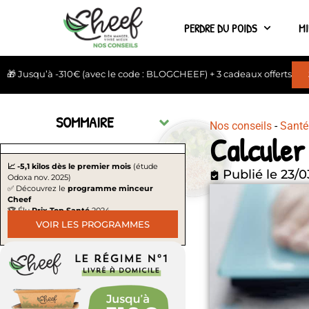
PERDRE DU POIDS
M
🎁 Jusqu’à -310€ (avec le code : BLOGCHEEF) + 3 cadeaux offerts
SOMMAIRE
Nos conseils
-
Santé
Calculer
📈 -5,1 kilos dès le premier mois
(étude
Publié le
23/0
Odoxa nov. 2025)
✅ Découvrez le
programme minceur
Cheef
🏆 Élu
Prix Top Santé
2024
VOIR LES PROGRAMMES