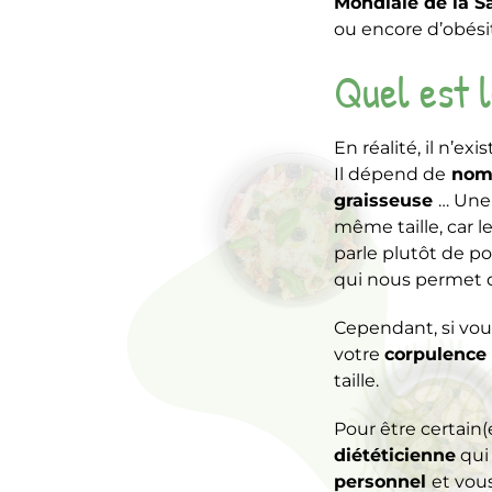
Mondiale de la S
ou encore d’obési
Quel est l
En réalité, il n’e
Il dépend de
nomb
graisseuse
… Une
même taille, car l
parle plutôt de p
qui nous permet d
Cependant, si vou
votre
corpulence 
taille.
Pour être certain(
diététicienne
qui 
personnel
et vou