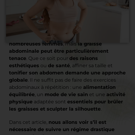
Avoir un ventre plat
est un
objectif pour de
nombreuses femmes
, mais
la graisse
abdominale peut être particulièrement
tenace
. Que ce soit pour
des raisons
esthétiques
ou
de santé
, affiner sa taille et
tonifier son abdomen demande une approche
globale
. Il ne suffit pas de faire des exercices
abdominaux à répétition : une
alimentation
équilibrée
, un
mode de vie sain
et une
activité
physique
adaptée sont
essentiels pour brûler
les graisses et sculpter la silhouette
.
Dans cet article,
nous allons voir s’il est
nécessaire de suivre un régime drastique