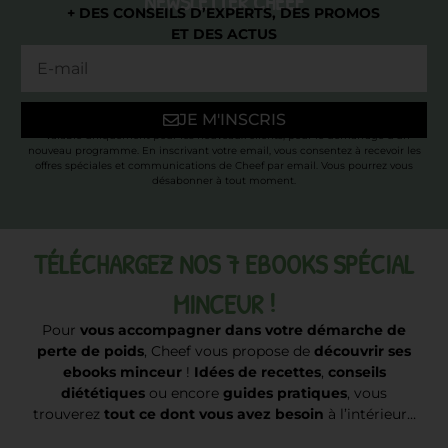
NEWSLETTER CHEEF
+ DES CONSEILS D’EXPERTS, DES PROMOS
ET DES ACTUS
JE M'INSCRIS
* Valable uniquement pour les nouveaux clients, pour le démarrage d’un
nouveau programme. En inscrivant votre email, vous consentez à recevoir les
offres spéciales et communications de Cheef par email. Vous pourrez vous
désabonner à tout moment.
TÉLÉCHARGEZ NOS 7 EBOOKS SPÉCIAL
MINCEUR !
Pour
vous accompagner dans votre démarche de
perte de poids
, Cheef vous propose de
découvrir ses
ebooks minceur
!
Idées de recettes
,
conseils
diététiques
ou encore
guides pratiques
, vous
trouverez
tout ce dont vous avez besoin
à l’intérieur…