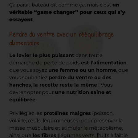
Ç
a parait bateau dit comme ça, mais c’est
un
véritable “game changer” pour ceux qui s’y
essayent
.
Perdre du ventre avec un rééquilibrage
alimentaire
Le levier le plus puissant
dans toute
démarche de perte de poids
est l’alimentation
.
que vous soyez
une femme ou un homme
, que
vous souhaitiez
perdre du ventre ou des
hanches
,
la recette reste la même
! Vous
devrez opter pour
une nutrition saine et
équilibrée
.
Privilégiez les
protéines maigres
(poisson,
volaille, œufs, légumineuses) pour préserver la
masse musculaire et stimuler le métabolisme,
ainsi que
les fibres
(légumes verts, fruits à faible