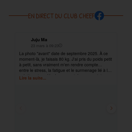
EN DIRECT DU CLUB CHEEF
Juju Ma
23 mars à 09:23
La photo "avant" date de septembre 2025. À ce
✨ 
moment-là, je faisais 80 kg. J'ai pris du poids petit
pa
à petit, sans vraiment m'en rendre compte…
ma
entre le stress, la fatigue et le surmenage lié à la
déb
création et au développement de mes projets.
cet
Lire la suite...
Lir
ra