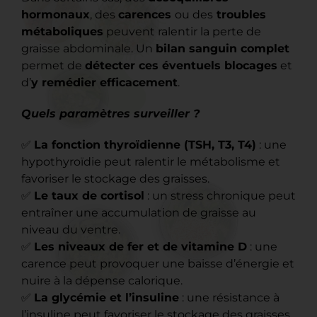
hormonaux
, des
carences
ou des
troubles
métaboliques
peuvent ralentir la perte de
graisse abdominale. Un
bilan sanguin complet
permet de
détecter ces éventuels blocages
et
d’
y remédier efficacement
.
Quels paramètres surveiller ?
✅
La fonction thyroïdienne (TSH, T3, T4)
: une
hypothyroïdie peut ralentir le métabolisme et
favoriser le stockage des graisses.
✅
Le taux de cortisol
: un stress chronique peut
entraîner une accumulation de graisse au
niveau du ventre.
✅
Les niveaux de fer et de vitamine D
: une
carence peut provoquer une baisse d’énergie et
nuire à la dépense calorique.
✅
La glycémie et l’insuline
: une résistance à
l’insuline peut favoriser le stockage des graisses