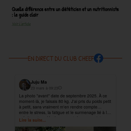
Quelle différence entre un diététicien et un nutritionniste
: le guide clair
Voir L'article
EN DIRECT DU CLUB CHEEF
Juju Ma
23 mars à 09:23
La photo "avant" date de septembre 2025. À ce
✨ 
moment-là, je faisais 80 kg. J'ai pris du poids petit
pa
à petit, sans vraiment m'en rendre compte…
ma
entre le stress, la fatigue et le surmenage lié à la
déb
création et au développement de mes projets.
cet
Lire la suite...
Lir
ra