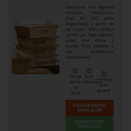
Découvrez nos régimes
minceur tout-en-un.
Plus de 200 plats
disponibles, à partir de
4€ / mois ! Plats traiteur
validés par Marc Meurin,
notre chef étoilé 2
étoilés. Plats adaptés à
vos préférences
alimentaires.
-5,1 kg
Suivi
Meilleur
dès le
diététique
prix
1er
garanti
mois
PROGRAMME
MINCEUR
DIAGNOSTIC
MINCEUR