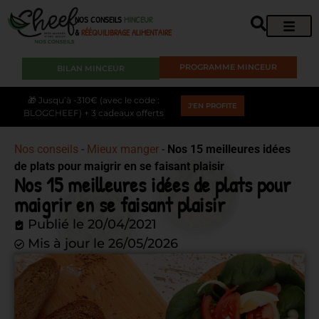
NOS CONSEILS
MINCEUR
&
RÉÉQUILIBRAGE ALIMENTAIRE
PROGRAMME MINCEUR
BILAN MINCEUR
🎁 Jusqu’à -310€ (avec le code :
J'EN PROFITE
BLOGCHEEF) + 3 cadeaux offerts
Nos conseils
-
Mieux manger
-
Nos 15 meilleures idées
de plats pour maigrir en se faisant plaisir
Nos 15 meilleures idées de plats pour
maigrir en se faisant plaisir
Publié le
20/04/2021
Mis à jour le 26/05/2026