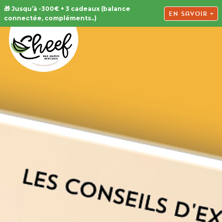
🎁 Jusqu’à -300€ + 3 cadeaux (balance
En savoir +
connectée, compléments..)