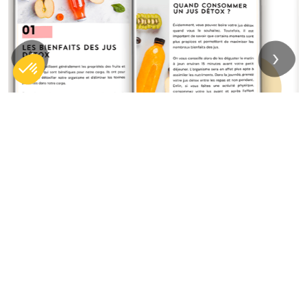
Previous
Next
Les bienfaits des jus détox
Quand consommer un jus détox ?
5 recettes
simples et efficaces de jus détox :
Un jus anti fatigue
Un jus anti stress
Un jus pour dormir