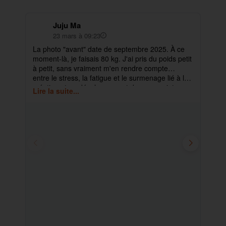
Juju Ma
23 mars à 09:23
La photo "avant" date de septembre 2025. À ce
✨ 
moment-là, je faisais 80 kg. J'ai pris du poids petit
pa
à petit, sans vraiment m'en rendre compte…
ma
entre le stress, la fatigue et le surmenage lié à la
déb
création et au développement de mes projets.
cet
Lire la suite...
Lir
ra