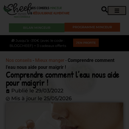
NOS CONSEILS
MINCEUR
&
RÉÉQUILIBRAGE ALIMENTAIRE
PROGRAMME MINCEUR
BILAN MINCEUR
🎁 Jusqu’à -310€ (avec le code :
J'EN PROFITE
BLOGCHEEF) + 3 cadeaux offerts
Nos conseils
-
Mieux manger
-
Comprendre comment
l’eau nous aide pour maigrir !
Comprendre comment l’eau nous aide
pour maigrir !
Publié le
29/03/2022
Mis à jour le 25/05/2026