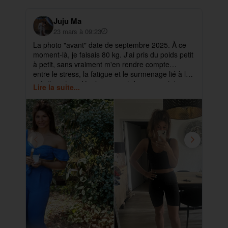
Juju Ma
23 mars à 09:23
La photo "avant" date de septembre 2025. À ce
✨ 
moment-là, je faisais 80 kg. J'ai pris du poids petit
pa
à petit, sans vraiment m'en rendre compte…
ma
entre le stress, la fatigue et le surmenage lié à la
déb
création et au développement de mes projets.
cet
Lire la suite...
Lir
ra