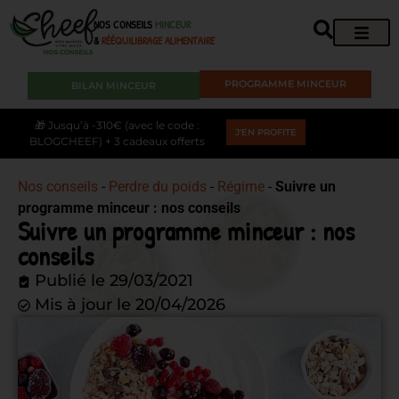
NOS CONSEILS
MINCEUR
&
RÉÉQUILIBRAGE ALIMENTAIRE
PROGRAMME MINCEUR
BILAN MINCEUR
🎁 Jusqu’à -310€ (avec le code :
J'EN PROFITE
BLOGCHEEF) + 3 cadeaux offerts
Nos conseils
-
Perdre du poids
-
Régime
-
Suivre un
programme minceur : nos conseils
Suivre un programme minceur : nos
conseils
Publié le
29/03/2021
Mis à jour le 20/04/2026