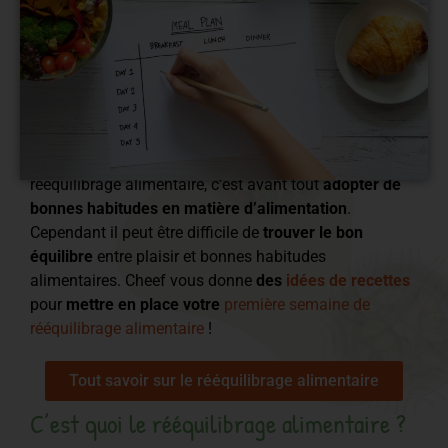
Un
rééquilibrage alimentaire
n’est pas un régime
! Un
rééquilibrage alimentaire, c’est avant tout
adopter de
bonnes habitudes en matière d’alimentation
.
Cependant il peut être difficile de
trouver le bon
équilibre
entre plaisir et bonnes habitudes
alimentaires. Cheef vous donne
des
idées de recettes
pour
mettre en place votre
première semaine de
rééquilibrage alimentaire
!
Tout savoir sur le rééquilibrage alimentaire
C’est quoi le rééquilibrage alimentaire ?