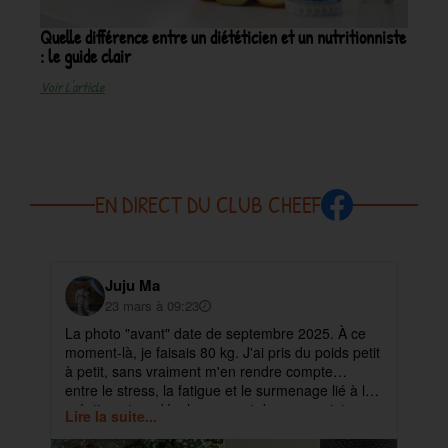
Quelle différence entre un diététicien et un nutritionniste
: le guide clair
Voir L'article
EN DIRECT DU CLUB CHEEF
Juju Ma
23 mars à 09:23
La photo "avant" date de septembre 2025. À ce
✨ 
moment-là, je faisais 80 kg. J'ai pris du poids petit
pa
à petit, sans vraiment m'en rendre compte…
ma
entre le stress, la fatigue et le surmenage lié à la
déb
création et au développement de mes projets.
cet
Lire la suite...
Lir
ra