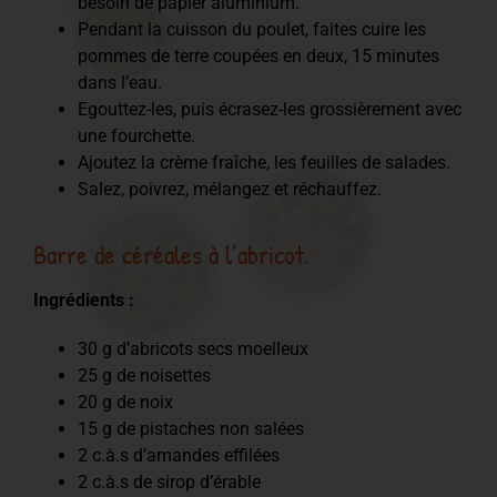
besoin de papier aluminium.
Pendant la cuisson du poulet, faites cuire les
pommes de terre coupées en deux, 15 minutes
dans l’eau.
Egouttez-les, puis écrasez-les grossièrement avec
une fourchette.
Ajoutez la crème fraîche, les feuilles de salades.
Salez, poivrez, mélangez et réchauffez.
Barre de céréales à l’abricot.
Ingrédients :
30 g d’abricots secs moelleux
25 g de noisettes
20 g de noix
15 g de pistaches non salées
2 c.à.s d’amandes effilées
2 c.à.s de sirop d’érable