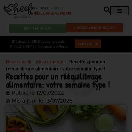
NOS CONSEILS
MINCEUR
&
RÉÉQUILIBRAGE ALIMENTAIRE
PROGRAMME MINCEUR
BILAN MINCEUR
🎁 Jusqu’à -310€ (avec le code :
J'EN PROFITE
BLOGCHEEF) + 3 cadeaux offerts
Nos conseils
-
Mieux manger
-
Recettes pour un
rééquilibrage alimentaire: votre semaine type !
Recettes pour un rééquilibrage
alimentaire: votre semaine type !
Publié le
12/07/2022
Mis à jour le 13/07/2026