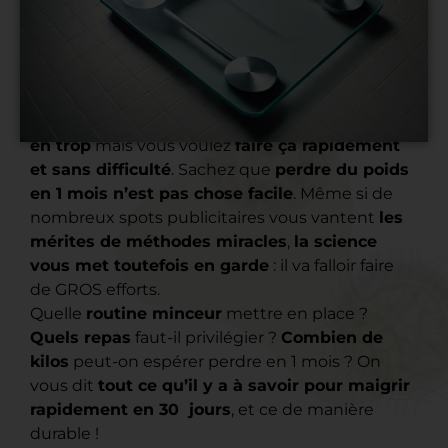
Ç
a y est ! Vous êtes
décidé à perdre vos kilos
en trop
mais vous voulez
faire ça rapidement
et sans difficulté
. Sachez que
perdre du poids
en 1 mois n’est pas chose facile
. Même si de
nombreux spots publicitaires vous vantent
les
mérites de méthodes miracles
,
la science
vous met toutefois en garde
: il va falloir faire
de GROS efforts.
Quelle
routine minceur
mettre en place ?
Quels repas
faut-il privilégier ?
Combien de
kilos
peut-on espérer perdre en 1 mois ? On
vous dit
tout ce qu’il y a à savoir pour maigrir
rapidement en 30 jours
, et ce de manière
durable !