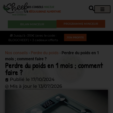
NOS CONSEILS
MINCEUR
&
RÉÉQUILIBRAGE ALIMENTAIRE
PROGRAMME MINCEUR
BILAN MINCEUR
🎁 Jusqu’à -310€ (avec le code :
J'EN PROFITE
BLOGCHEEF) + 3 cadeaux offerts
Nos conseils
-
Perdre du poids
-
Perdre du poids en 1
mois ; comment faire ?
Perdre du poids en 1 mois ; comment
faire ?
Publié le
17/10/2024
Mis à jour le 13/07/2026