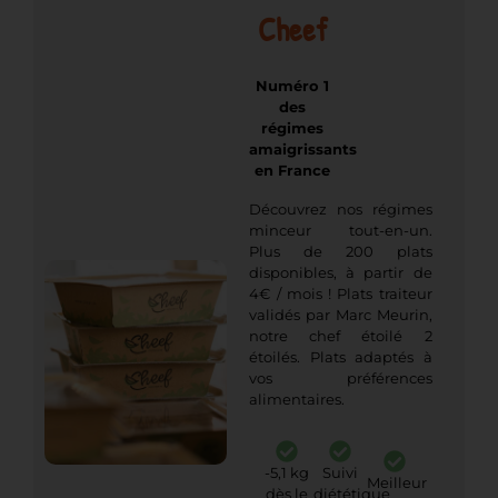
Cheef
Numéro 1
des
régimes
amaigrissants
en France
Découvrez nos régimes
minceur tout-en-un.
Plus de 200 plats
disponibles, à partir de
4€ / mois ! Plats traiteur
validés par Marc Meurin,
notre chef étoilé 2
étoilés. Plats adaptés à
vos préférences
alimentaires.
-5,1 kg
Suivi
Meilleur
dès le
diététique