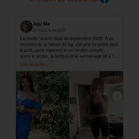
Juju Ma
23 mars à 09:23
La photo "avant" date de septembre 2025. À ce
✨ 
moment-là, je faisais 80 kg. J'ai pris du poids petit
pa
à petit, sans vraiment m'en rendre compte…
ma
entre le stress, la fatigue et le surmenage lié à la
déb
création et au développement de mes projets.
cet
Lire la suite...
Lir
ra