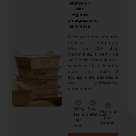
Numéro 1
des
régimes
amaigrissants
en France
Découvrez nos régimes
minceur tout-en-un.
Plus de 200 plats
disponibles, à partir de
4€ / mois ! Plats traiteur
validés par Marc Meurin,
notre chef étoilé 2
étoilés. Plats adaptés à
vos préférences
alimentaires.
-5,1 kg
Suivi
Meilleur
dès le
diététique
prix
1er
garanti
mois