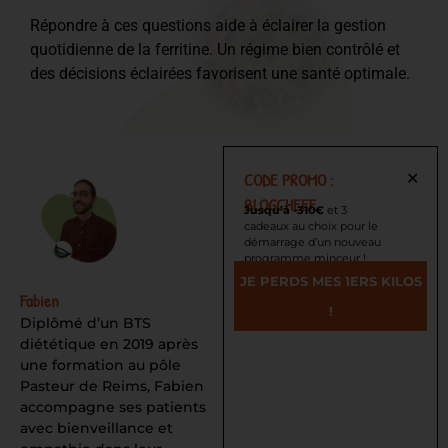
Répondre à ces questions aide à éclairer la gestion
quotidienne de la ferritine. Un régime bien contrôlé et
des décisions éclairées favorisent une santé optimale.
CODE PROMO :
✕
BLOGCHEEF
Jusqu’à -310€
et 3
cadeaux au choix pour le
démarrage d’un nouveau
programme minceur !
JE PERDS MES 1ERS KILOS
Fabien
!
Diplômé d’un BTS
diététique en 2019 après
une formation au pôle
Pasteur de Reims, Fabien
accompagne ses patients
avec bienveillance et