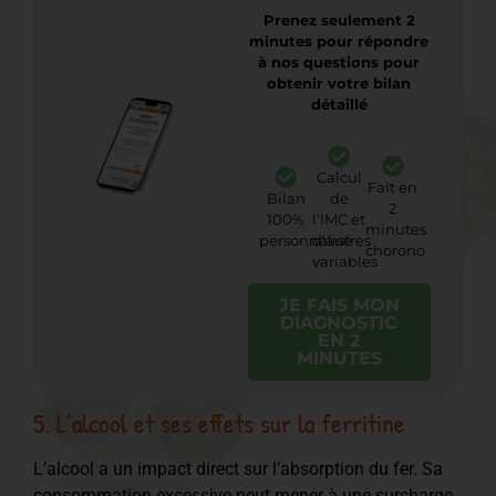
Prenez seulement 2
minutes pour répondre
à nos questions pour
obtenir votre bilan
détaillé
Calcul
Fait en
Bilan
de
2
100%
l'IMC et
minutes
personnalisé
d'autres
chorono
variables
JE FAIS MON
DIAGNOSTIC
EN 2
MINUTES
5. L’alcool et ses effets sur la ferritine
L’alcool a un impact direct sur l’absorption du fer. Sa
consommation excessive peut mener à une surcharge