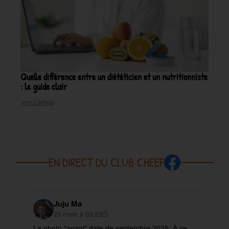
Quelle différence entre un diététicien et un nutritionniste
: le guide clair
Voir L'article
EN DIRECT DU CLUB CHEEF
Juju Ma
23 mars à 09:23
La photo "avant" date de septembre 2025. À ce
✨ 