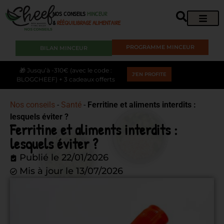
NOS CONSEILS
MINCEUR
&
RÉÉQUILIBRAGE ALIMENTAIRE
PROGRAMME MINCEUR
BILAN MINCEUR
🎁 Jusqu’à -310€ (avec le code :
J'EN PROFITE
BLOGCHEEF) + 3 cadeaux offerts
Nos conseils
-
Santé
-
Ferritine et aliments interdits :
lesquels éviter ?
Ferritine et aliments interdits :
lesquels éviter ?
Publié le
22/01/2026
Mis à jour le 13/07/2026