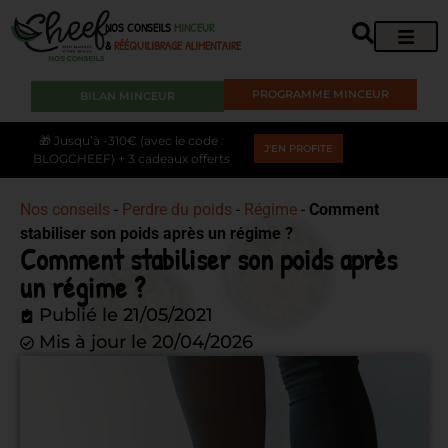
NOS CONSEILS
MINCEUR
&
RÉÉQUILIBRAGE ALIMENTAIRE
PROGRAMME MINCEUR
BILAN MINCEUR
🎁 Jusqu’à -310€ (avec le code :
J'EN PROFITE
BLOGCHEEF) + 3 cadeaux offerts
Nos conseils
-
Perdre du poids
-
Régime
-
Comment
stabiliser son poids après un régime ?
Comment stabiliser son poids après
un régime ?
Publié le
21/05/2021
Mis à jour le 20/04/2026