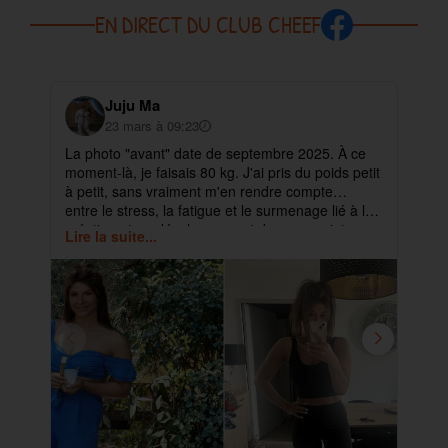
EN DIRECT DU CLUB CHEEF
Juju Ma
23 mars à 09:23
La photo "avant" date de septembre 2025. À ce
✨ 
moment-là, je faisais 80 kg. J'ai pris du poids petit
pa
à petit, sans vraiment m'en rendre compte…
ma
entre le stress, la fatigue et le surmenage lié à la
déb
création et au développement de mes projets.
cet
Lire la suite...
Lir
ra