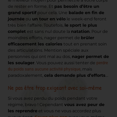
le meilleur moyen pour permettre à votre corps
de rester en forme. Et
pas besoin d’être un
grand sportif
pour cela. Une
balade en fin de
journée
ou
un tour en vélo
le week-end feront
très bien l’affaire. Toutefois,
le sport le plus
complet
est sans nul doute la
natation
. Pour de
moindres efforts, nager permet de
brûler
efficacement les calories
tout en prenant soin
des articulations. Mention spéciale aux
personnes qui ont mal au dos,
nager permet de
les soulager
. Vous pouvez aussi tenter de
perdre
du poids sans aucune activité physique
, mais
paradoxalement,
cela demande plus d’efforts
…
Ne pas être trop exigeant avec soi-même
Si vous avez perdu du poids pendant votre
régime, bravo ! Cependant
vous avez peur de
les reprendre
et vous ne vous accordez plus