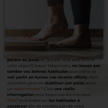
Vous vous êtes lancé dans
un régime afin de
perdre du poids
et ça y est, vous avez atteint
votre objectif, bravo ! Néanmoins,
ne laissez pas
tomber vos bonnes habitudes
sous peine de
voir partir en fumée vos récents efforts
. Alors
comment peut-on
stabiliser son poids
après
un
régime minceur
? C’est
une réelle
interrogation
pour beaucoup d’entre nous.
Cheef
vous éclaire sur
les habitudes à
conserver
afin de prendre soin de votre