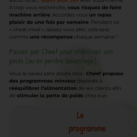
aucun écart.
Soyez plus zen
avec vous-même.
A trop vous restreindre,
vous risquez de faire
machine arrière
. Accordez vous
un repas
plaisir de une fois par semaine
. Pendant ce
« cheat meal », laissez vous aller, cela sera
comme
une récompense
chaque semaine !
Passer par Cheef pour stabiliser son
poids (ou en perdre davantage)
Vous le saviez sans doute déjà :
Cheef propose
des programmes minceur
destinés à
rééquilibrer l’alimentation
de ses clients afin
de
stimuler la perte de poids
chez eux.
Le
programme