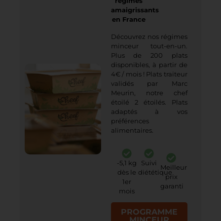
régimes
amaigrissants
en France
Découvrez nos régimes
minceur tout-en-un.
Plus de 200 plats
disponibles, à partir de
4€ / mois ! Plats traiteur
validés par Marc
Meurin, notre chef
étoilé 2 étoilés. Plats
adaptés à vos
préférences
alimentaires.
-5,1 kg
Suivi
Meilleur
dès le
diététique
prix
1er
garanti
mois
PROGRAMME
MINCEUR