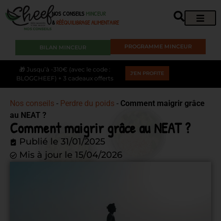
NOS CONSEILS
MINCEUR
&
RÉÉQUILIBRAGE ALIMENTAIRE
PROGRAMME MINCEUR
BILAN MINCEUR
🎁 Jusqu’à -310€ (avec le code :
J'EN PROFITE
BLOGCHEEF) + 3 cadeaux offerts
Nos conseils
-
Perdre du poids
-
Comment maigrir grâce
au NEAT ?
Comment maigrir grâce au NEAT ?
Publié le
31/01/2025
Mis à jour le 15/04/2026