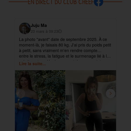
EN DIRECT DU CLUB CHEEF
Juju Ma
23 mars à 09:23
La photo "avant" date de septembre 2025. À ce
✨ 
moment-là, je faisais 80 kg. J'ai pris du poids petit
pa
à petit, sans vraiment m'en rendre compte…
ma
entre le stress, la fatigue et le surmenage lié à la
déb
création et au développement de mes projets.
cet
Lire la suite...
Lir
ra