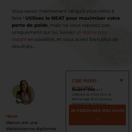
Vous savez maintenant ce qu’il vous reste à
faire !
Utilisez le NEAT pour maximiser votre
perte de poids
, mais ne vous reposez pas
uniquement sur lui. Suivez
un régime pour
maigrir
en parallèle, et vous aurez bien plus de
résultats…
CODE PROMO :
✕
BLOGCHEEF
Jusqu’à -310€
et 3
cadeaux au choix pour le
démarrage d’un nouveau
programme minceur !
JE PERDS MES 1ERS KILOS
Manon
!
Manon est une
diététicienne diplômée