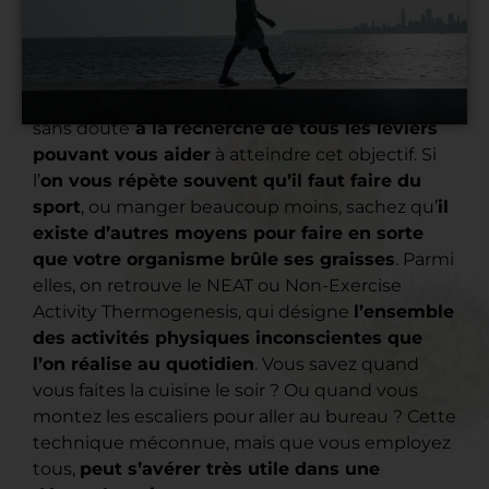
Si
vous cherchez à perdre du poids
, vous êtes
sans doute
à la recherche de tous les leviers
pouvant vous aider
à atteindre cet objectif. Si
l’
on vous répète souvent qu’il faut faire du
sport
, ou manger beaucoup moins, sachez qu’
il
existe d’autres moyens pour faire en sorte
que votre organisme brûle ses graisses
. Parmi
elles, on retrouve le NEAT ou Non-Exercise
Activity Thermogenesis, qui désigne
l’ensemble
des activités physiques inconscientes que
l’on réalise au quotidien
. Vous savez quand
vous faites la cuisine le soir ? Ou quand vous
montez les escaliers pour aller au bureau ? Cette
technique méconnue, mais que vous employez
tous,
peut s’avérer très utile dans une