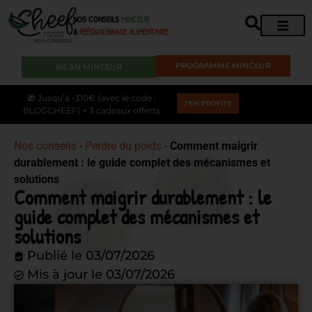
NOS CONSEILS
MINCEUR
&
RÉÉQUILIBRAGE ALIMENTAIRE
PROGRAMME MINCEUR
BILAN MINCEUR
🎁 Jusqu’à -310€ (avec le code :
J'EN PROFITE
BLOGCHEEF) + 3 cadeaux offerts
Nos conseils
-
Perdre du poids
-
Comment maigrir
durablement : le guide complet des mécanismes et
solutions
Comment maigrir durablement : le
guide complet des mécanismes et
solutions
Publié le
03/07/2026
Mis à jour le 03/07/2026