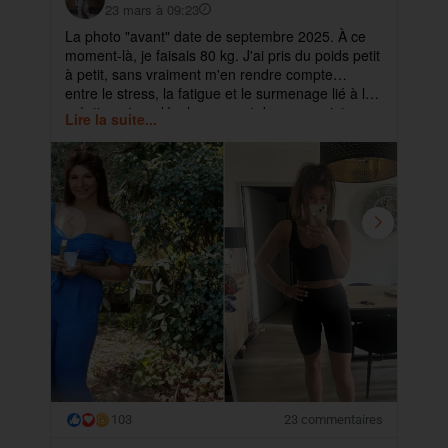
23 mars à 09:23
La photo "avant" date de septembre 2025. À ce
✨ 
moment-là, je faisais 80 kg. J'ai pris du poids petit
pa
à petit, sans vraiment m'en rendre compte…
ma
entre le stress, la fatigue et le surmenage lié à la
déb
création et au développement de mes projets.
cet
Lire la suite...
Lir
ra
103
23 commentaires
😮