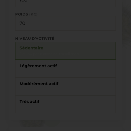
POIDS
(KG)
NIVEAU D'ACTIVITÉ
Sédentaire
Peu ou pas d'exercice, travail assis
Légèrement actif
Marche, sport léger 1 à 3 j/sem
Modérément actif
Sport modéré 3 à 5 j/sem
Très actif
Sport intense 6 à 7 j/sem