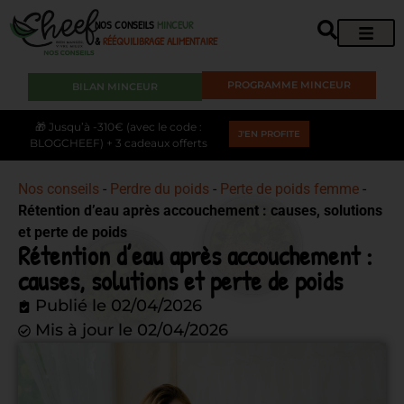
NOS CONSEILS
MINCEUR
&
RÉÉQUILIBRAGE ALIMENTAIRE
PROGRAMME MINCEUR
BILAN MINCEUR
🎁 Jusqu’à -310€ (avec le code :
J'EN PROFITE
BLOGCHEEF) + 3 cadeaux offerts
Nos conseils
-
Perdre du poids
-
Perte de poids femme
-
Rétention d’eau après accouchement : causes, solutions
et perte de poids
Rétention d’eau après accouchement :
causes, solutions et perte de poids
Publié le
02/04/2026
Mis à jour le 02/04/2026