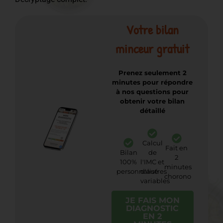
Votre bilan
minceur gratuit
Prenez seulement 2
minutes pour répondre
à nos questions pour
obtenir votre bilan
détaillé
Calcul
Fait en
Bilan
de
2
100%
l'IMC et
minutes
personnalisé
d'autres
chorono
variables
JE FAIS MON
DIAGNOSTIC
EN 2