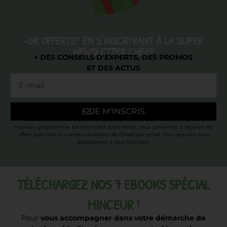
-5€ OFFERTS* EN S'INSCRIVANT À LA SUPER
NEWSLETTER CHEEF
+ DES CONSEILS D’EXPERTS, DES PROMOS
ET DES ACTUS
JE M'INSCRIS
* Valable uniquement pour les nouveaux clients, pour le démarrage d’un
nouveau programme. En inscrivant votre email, vous consentez à recevoir les
offres spéciales et communications de Cheef par email. Vous pourrez vous
désabonner à tout moment.
TÉLÉCHARGEZ NOS 7 EBOOKS SPÉCIAL
MINCEUR !
Pour
vous accompagner dans votre démarche de