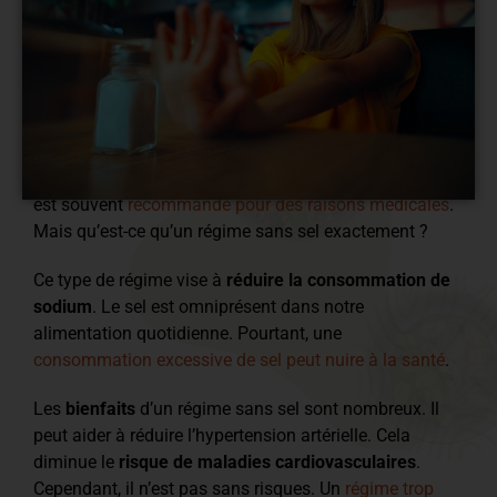
Le
régime sans sel
suscite de plus en plus d’intérêt. Il
est souvent
recommandé pour des raisons médicales
.
Mais qu’est-ce qu’un régime sans sel exactement ?
Ce type de régime vise à
réduire la consommation de
sodium
. Le sel est omniprésent dans notre
alimentation quotidienne. Pourtant, une
consommation excessive de sel peut nuire à la santé
.
Les
bienfaits
d’un régime sans sel sont nombreux. Il
peut aider à réduire l’hypertension artérielle. Cela
diminue le
risque de maladies cardiovasculaires
.
Cependant, il n’est pas sans risques. Un
régime trop