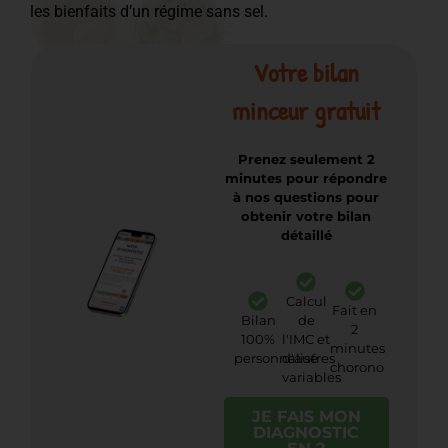
les bienfaits d’un régime sans sel.
Votre bilan
minceur gratuit
Prenez seulement 2
minutes pour répondre
à nos questions pour
obtenir votre bilan
détaillé
Calcul
Fait en
Bilan
de
2
100%
l'IMC et
minutes
personnalisé
d'autres
chorono
variables
JE FAIS MON
DIAGNOSTIC