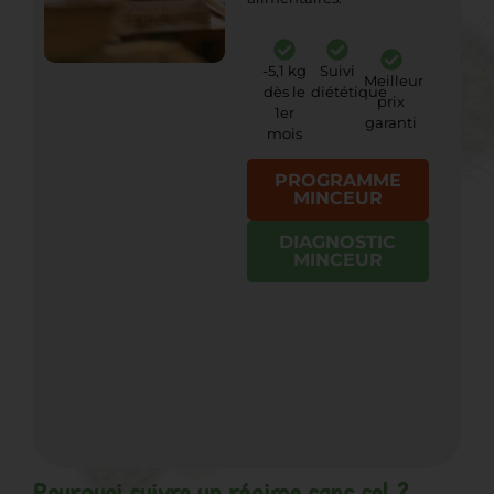
-5,1 kg
Suivi
Meilleur
dès le
diététique
prix
1er
garanti
mois
PROGRAMME
MINCEUR
DIAGNOSTIC
MINCEUR
Pourquoi suivre un régime sans sel ?