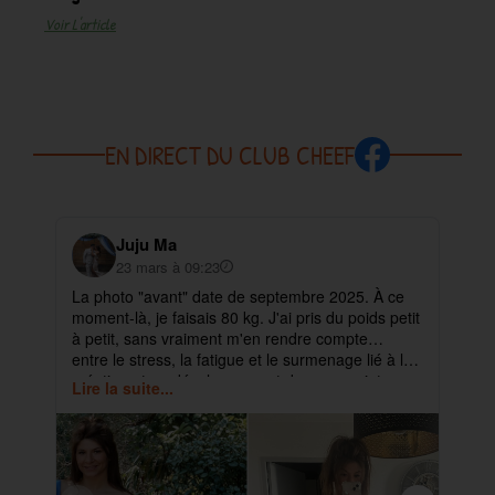
Voir L'article
EN DIRECT DU CLUB CHEEF
Juju Ma
23 mars à 09:23
La photo "avant" date de septembre 2025. À ce
✨ 
moment-là, je faisais 80 kg. J'ai pris du poids petit
pa
à petit, sans vraiment m'en rendre compte…
ma
entre le stress, la fatigue et le surmenage lié à la
déb
création et au développement de mes projets.
cet
Lire la suite...
Lir
ra