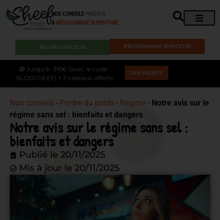
NOS CONSEILS
MINCEUR
&
RÉÉQUILIBRAGE ALIMENTAIRE
PROGRAMME MINCEUR
BILAN MINCEUR
🎁 Jusqu’à -310€ (avec le code :
J'EN PROFITE
BLOGCHEEF) + 3 cadeaux offerts
Nos conseils
-
Perdre du poids
-
Régime
-
Notre avis sur le
régime sans sel : bienfaits et dangers
Notre avis sur le régime sans sel :
bienfaits et dangers
Publié le
20/11/2025
Mis à jour le 20/11/2025