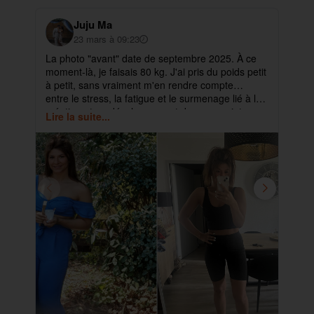
Juju Ma
23 mars à 09:23
La photo "avant" date de septembre 2025. À ce
✨ 
moment-là, je faisais 80 kg. J'ai pris du poids petit
pa
à petit, sans vraiment m'en rendre compte…
ma
entre le stress, la fatigue et le surmenage lié à la
déb
création et au développement de mes projets.
cet
Lire la suite...
Lir
ra