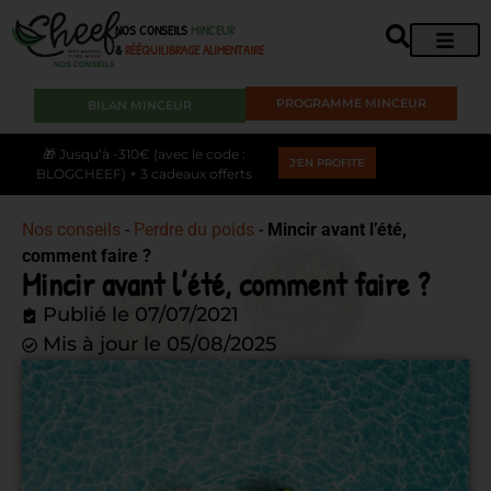
NOS CONSEILS
MINCEUR
&
RÉÉQUILIBRAGE ALIMENTAIRE
PROGRAMME MINCEUR
BILAN MINCEUR
🎁 Jusqu’à -310€ (avec le code :
J'EN PROFITE
BLOGCHEEF) + 3 cadeaux offerts
Nos conseils
-
Perdre du poids
-
Mincir avant l’été,
comment faire ?
Mincir avant l’été, comment faire ?
Publié le
07/07/2021
Mis à jour le 05/08/2025