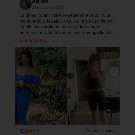
Juju Ma
23 mars à 09:23
La photo "avant" date de septembre 2025. À ce
✨ 
moment-là, je faisais 80 kg. J'ai pris du poids petit
pa
à petit, sans vraiment m'en rendre compte…
ma
entre le stress, la fatigue et le surmenage lié à la
déb
création et au développement de mes projets.
cet
Lire la suite...
Lir
ra
103
23 commentaires
😮