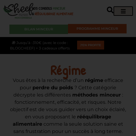
NOS CONSEILS
MINCEUR
&
RÉÉQUILIBRAGE ALIMENTAIRE
PROGRAMME MINCEUR
BILAN MINCEUR
🎁 Jusqu’à -310€ (avec le code :
J'EN PROFITE
BLOGCHEEF) + 3 cadeaux offerts
Régime
Vous êtes à la recherche d’un
régime
efficace
pour
perdre du poids
? Cette catégorie
décrypte les différentes
méthodes minceur
:
fonctionnement, efficacité, et risques. Notre
objectif est de vous guider vers un choix éclairé,
en vous proposant le
rééquilibrage
alimentaire
comme la seule solution saine et
sans frustration pour un succès à long terme.