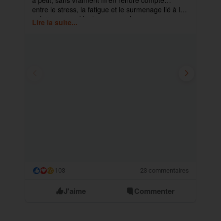
à petit, sans vraiment m'en rendre compte…
ma
entre le stress, la fatigue et le surmenage lié à la
déb
création et au développement de mes projets.
cet
Lire la suite...
Lir
ra
103
23 commentaires
😮
J'aime
Commenter