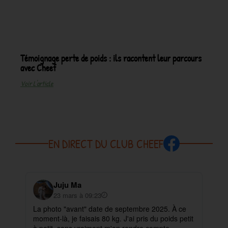
Témoignage perte de poids : ils racontent leur parcours
avec Cheef
Voir L'article
EN DIRECT DU CLUB CHEEF
Juju Ma
23 mars à 09:23
La photo "avant" date de septembre 2025. À ce
✨ 
moment-là, je faisais 80 kg. J'ai pris du poids petit
pa