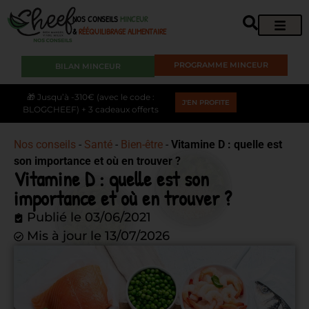
NOS CONSEILS
MINCEUR
&
RÉÉQUILIBRAGE ALIMENTAIRE
PROGRAMME MINCEUR
BILAN MINCEUR
🎁 Jusqu’à -310€ (avec le code :
J'EN PROFITE
BLOGCHEEF) + 3 cadeaux offerts
Nos conseils
-
Santé
-
Bien-être
-
Vitamine D : quelle est
son importance et où en trouver ?
Vitamine D : quelle est son
importance et où en trouver ?
Publié le
03/06/2021
Mis à jour le 13/07/2026