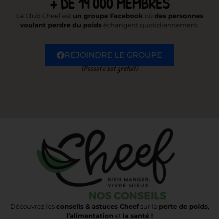
+ DE 19 000 MEMBRES
La Club Cheef est
un groupe Facebook
où
des personnes
voulant perdre du poids
échangent quotidiennement.
REJOINDRE LE GROUPE
(Psssst c’est gratuit)
Découvrez les
conseils & astuces Cheef
sur la
perte de poids
,
l’alimentation
et
la santé !