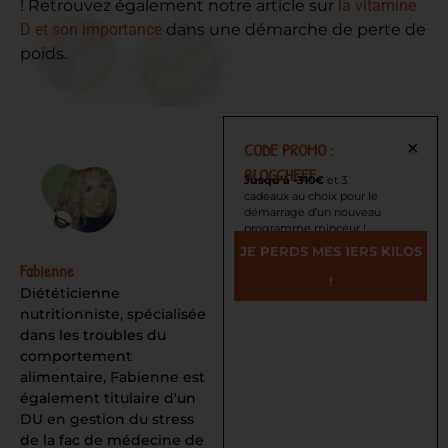
! Retrouvez également notre article sur
la vitamine
D et son importance
dans une démarche de perte de
poids.
CODE PROMO :
✕
BLOGCHEEF
Jusqu’à -310€
et 3
cadeaux au choix pour le
démarrage d’un nouveau
programme minceur !
JE PERDS MES 1ERS KILOS
Fabienne
!
Diététicienne
nutritionniste, spécialisée
dans les troubles du
comportement
alimentaire, Fabienne est
également titulaire d'un
DU en gestion du stress
de la fac de médecine de