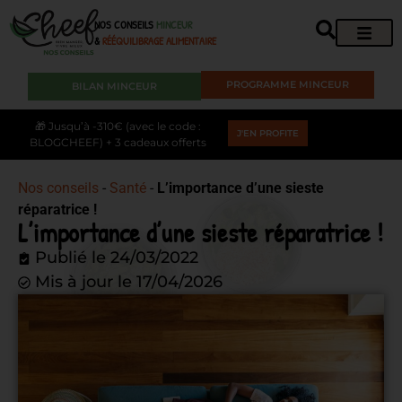
NOS CONSEILS
MINCEUR
&
RÉÉQUILIBRAGE ALIMENTAIRE
PROGRAMME MINCEUR
BILAN MINCEUR
🎁 Jusqu’à -310€ (avec le code :
J'EN PROFITE
BLOGCHEEF) + 3 cadeaux offerts
Nos conseils
-
Santé
-
L’importance d’une sieste
réparatrice !
L’importance d’une sieste réparatrice !
Publié le
24/03/2022
Mis à jour le 17/04/2026