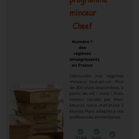
minceur
Cheef
Numéro 1
des
régimes
amaigrissants
en France
Découvrez nos régimes
minceur tout-en-un. Plus
de 200 plats disponibles, à
partir de 4€ / mois ! Plats
traiteur validés par Marc
Meurin, notre chef étoilé 2
étoilés. Plats adaptés à vos
préférences alimentaires.
-5,1 kg
Suivi