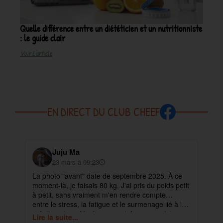
Quelle différence entre un diététicien et un nutritionniste
: le guide clair
Voir L'article
EN DIRECT DU CLUB CHEEF
Juju Ma
23 mars à 09:23
La photo "avant" date de septembre 2025. À ce
✨ 
moment-là, je faisais 80 kg. J'ai pris du poids petit
pa
à petit, sans vraiment m'en rendre compte…
ma
entre le stress, la fatigue et le surmenage lié à la
déb
création et au développement de mes projets.
cet
Lire la suite...
Lir
ra