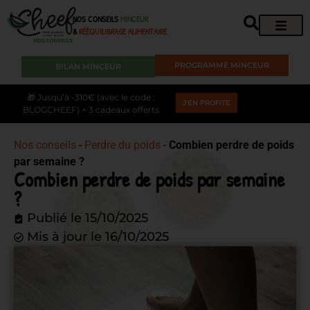
NOS CONSEILS
MINCEUR
&
RÉÉQUILIBRAGE ALIMENTAIRE
PROGRAMME MINCEUR
BILAN MINCEUR
🎁 Jusqu’à -310€ (avec le code :
J'EN PROFITE
BLOGCHEEF) + 3 cadeaux offerts
Nos conseils
-
Perdre du poids
-
Combien perdre de poids
par semaine ?
Combien perdre de poids par semaine
?
Publié le
15/10/2025
Mis à jour le 16/10/2025