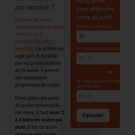
par semaine ?
pour atteindre
votre objectif
La perte de poids
Poids actuel (kg) :
recommandée se situe
entre 0,5 et 1
kilogramme par
semaine
. Ce rythme est
➤ Vous souhaitez perdre (kg
jugé sain et durable
par les professionnels
de la santé. Il permet
ou
une adaptation
➤ Vous disposez de
progressive du corps.
(semaines) :
Donc, pour une perte
de poids raisonnable
par mois, il faut
viser 2
Calculer
à 5 kilos en moins par
mois
(c’est ce qu’on
propose avec notre