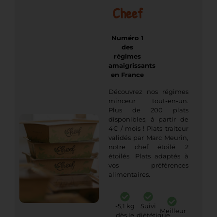
Cheef
Numéro 1
des
régimes
amaigrissants
en France
Découvrez nos régimes
minceur tout-en-un.
Plus de 200 plats
disponibles, à partir de
4€ / mois ! Plats traiteur
validés par Marc Meurin,
notre chef étoilé 2
étoilés. Plats adaptés à
vos préférences
alimentaires.
-5,1 kg
Suivi
Meilleur
dès le
diététique