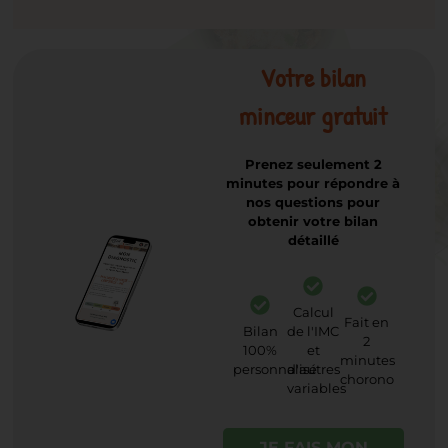
Votre bilan
minceur gratuit
Prenez seulement 2
minutes pour répondre à
nos questions pour
obtenir votre bilan
détaillé
Calcul
Fait en
Bilan
de l'IMC
2
100%
et
minutes
personnalisé
d'autres
chorono
variables
JE FAIS MON