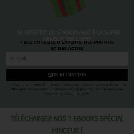
-5€ OFFERTS* EN S'INSCRIVANT À LA SUPER
NEWSLETTER CHEEF
+ DES CONSEILS D’EXPERTS, DES PROMOS
ET DES ACTUS
JE M'INSCRIS
* Valable uniquement pour les nouveaux clients, pour le démarrage d’un
nouveau programme. En inscrivant votre email, vous consentez à recevoir les
offres spéciales et communications de Cheef par email. Vous pourrez vous
désabonner à tout moment.
TÉLÉCHARGEZ NOS 7 EBOOKS SPÉCIAL
MINCEUR !