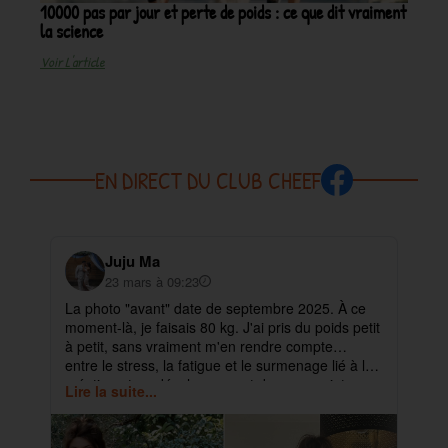
10000 pas par jour et perte de poids : ce que dit vraiment
la science
Voir L'article
EN DIRECT DU CLUB CHEEF
Juju Ma
23 mars à 09:23
La photo "avant" date de septembre 2025. À ce
✨ 
moment-là, je faisais 80 kg. J'ai pris du poids petit
pa
à petit, sans vraiment m'en rendre compte…
ma
entre le stress, la fatigue et le surmenage lié à la
déb
création et au développement de mes projets.
cet
Lire la suite...
Lir
ra