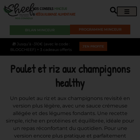
NOS CONSEILS
MINCEUR
&
RÉÉQUILIBRAGE ALIMENTAIRE
PROGRAMME MINCEUR
BILAN MINCEUR
🎁 Jusqu’à -310€ (avec le code :
J'EN PROFITE
BLOGCHEEF) + 3 cadeaux offerts
Poulet et riz aux champignons
healthy
Un poulet au riz et aux champignons revisité en
version plus légère, avec une sauce crémeuse
allégée et des légumes fondants. Une recette
simple, riche en protéines et équilibrée, idéale pour
un repas réconfortant du quotidien. Pour une
version encore plus pratique et parfaitement