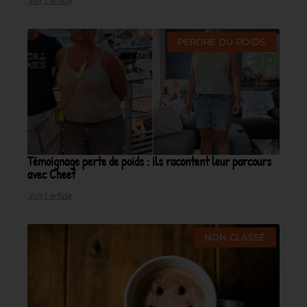
PERDRE DU POIDS
Témoignage perte de poids : ils racontent leur parcours
avec Cheef
Voir L'article
NON CLASSÉ