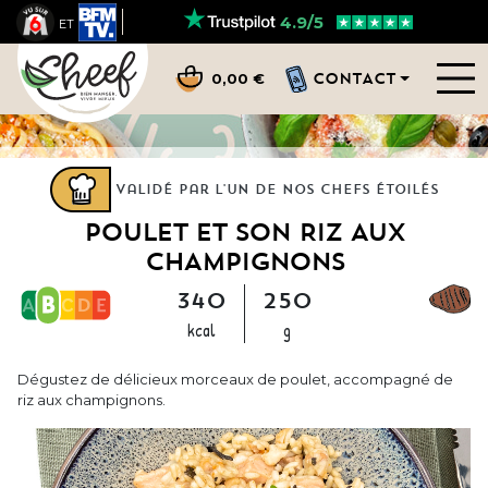
4.9/5
ET
CONTACT
0,00 €
Validé par l'un de nos chefs étoilés
POULET ET SON RIZ AUX
CHAMPIGNONS
340
250
kcal
g
Dégustez de délicieux morceaux de poulet, accompagné de
riz aux champignons.