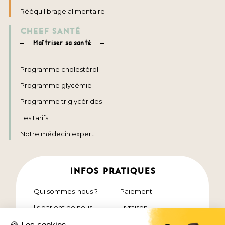
Rééquilibrage alimentaire
CHEEF SANTÉ
Maîtriser sa santé
Programme cholestérol
Programme glycémie
Programme triglycérides
Les tarifs
Notre médecin expert
INFOS PRATIQUES
Qui sommes-nous ?
Paiement
Ils parlent de nous
Livraison
Nos chefs étoilés
Contact