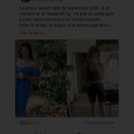
La photo "avant" date de septembre 2025. À ce
✨ 
moment-là, je faisais 80 kg. J'ai pris du poids petit
pa
à petit, sans vraiment m'en rendre compte…
ma
entre le stress, la fatigue et le surmenage lié à la
déb
création et au développement de mes projets.
cet
Lire la suite...
Lir
ra
103
23 commentaires
😮