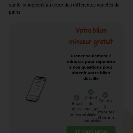
santé, plongeons au cœur des différentes variétés de
pains.
Votre bilan
minceur gratuit
Prenez seulement 2
minutes pour répondre
à nos questions pour
obtenir votre bilan
détaillé
Calcul
Fait en
Bilan
de
2
100%
l'IMC et
minutes
personnalisé
d'autres
chorono
variables
JE FAIS MON