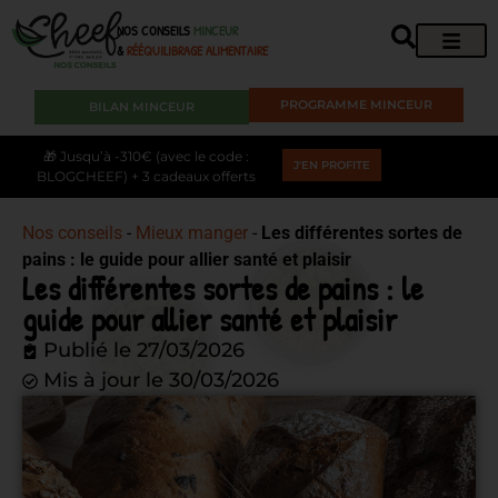
NOS CONSEILS
MINCEUR
&
RÉÉQUILIBRAGE ALIMENTAIRE
PROGRAMME MINCEUR
BILAN MINCEUR
🎁 Jusqu’à -310€ (avec le code :
J'EN PROFITE
BLOGCHEEF) + 3 cadeaux offerts
Nos conseils
-
Mieux manger
-
Les différentes sortes de
pains : le guide pour allier santé et plaisir
Les différentes sortes de pains : le
guide pour allier santé et plaisir
Publié le
27/03/2026
Mis à jour le 30/03/2026