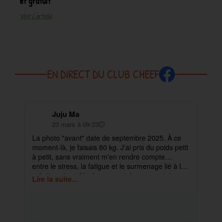
et gratuit
Voir L'article
EN DIRECT DU CLUB CHEEF
Juju Ma
23 mars à 09:23
La photo "avant" date de septembre 2025. À ce
✨ 
moment-là, je faisais 80 kg. J'ai pris du poids petit
pa
à petit, sans vraiment m'en rendre compte…
ma
entre le stress, la fatigue et le surmenage lié à la
déb
création et au développement de mes projets.
cet
Lire la suite...
Lir
ra