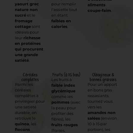
yaourt grec
pour remplir
aliments
nature non
l’assiette tout
coupe-faim
.
sucré
et le
en étant
fromage
faibles en
cottage
sont
calories
.
idéales pour
leur
richesse
en protéines
qui procurent
une grande
satiété
.
Céréales
Fruits (à IG bas)
Oléagineux &
complètes
bonnes graisses
Les fruits à
Parmi les
Pour un apport
faible index
céréales
en bons gras
glycémique
complètes à
rassasiants,
comme les
privilégier pour
tournez vous
pommes
(avec
une satiété
vers les
la peau pour
durable, on
amandes non
profiter des
retrouve le
salées
(environ
fibres), les
quinoa
, les
10 à 15 par
fruits rouges
flocons
portion), les
(fraises,