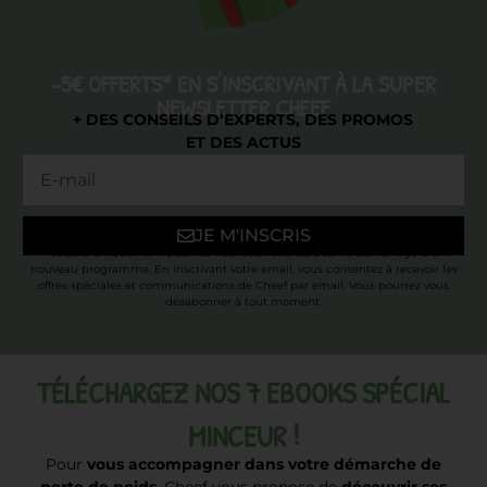
-5€ OFFERTS* EN S'INSCRIVANT À LA SUPER
NEWSLETTER CHEEF
+ DES CONSEILS D’EXPERTS, DES PROMOS
ET DES ACTUS
JE M'INSCRIS
* Valable uniquement pour les nouveaux clients, pour le démarrage d’un
nouveau programme. En inscrivant votre email, vous consentez à recevoir les
offres spéciales et communications de Cheef par email. Vous pourrez vous
désabonner à tout moment.
TÉLÉCHARGEZ NOS 7 EBOOKS SPÉCIAL
MINCEUR !
Pour
vous accompagner dans votre démarche de