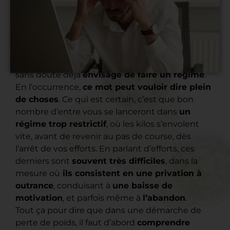
Si
vous cherchez à perdre du poids
, vous avez
sans doute déjà
envisagé de faire un régime
.
En l’occurrence,
ce mot peut vouloir dire plein
de choses
. Ce qui est certain, c’est que bon
nombre d’entre vous se lanceront dans
un
régime trop restrictif
, où les kilos s’envolent
vite, avant de revenir au pas de course, dès
l’arrêt de vos efforts. En parlant d’efforts, ces
derniers sont
souvent très difficiles
, dans la
mesure où
ils consistent en une privation à
outrance
, conduisant à
une baisse de
motivation
, et parfois même à
l’abandon
.
Tout ça pour dire que dans une démarche de
perte de poids, il faut d’abord
comprendre