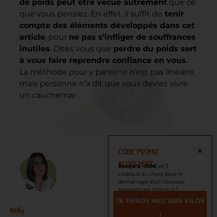
de poids peut être vécue autrement
que ce
que vous pensiez. En effet, il suffit de
tenir
compte des éléments développés dans cet
article
, pour
ne pas s’infliger de souffrances
inutiles
. Dites vous que
perdre du poids sert
à vous faire reprendre confiance en vous
.
La méthode pour y parvenir n’est pas linéaire,
mais personne n’a dit que vous deviez vivre
un cauchemar…
CODE PROMO :
✕
BLOGCHEEF
Jusqu’à -310€
et 3
cadeaux au choix pour le
démarrage d’un nouveau
programme minceur !
JE PERDS MES 1ERS KILOS
Kelly
!