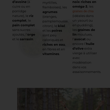
d’avoine
(à
noix riches en
myrtilles,
cuire ou en
oméga-3
, les
framboises), les
porridge
graines de chia
agrumes
nature), le
riz
(idéales dans
(oranges,
complet
, le
un yaourt ou
pamplemousse,
pain complet
en pudding),
citron), le
kiwi
sans sucres
les
graines de
et les
poires
ajoutés, l’
orge
lin
moulues,
sont peu
et le
sarrasin
.
l’
avocat
ou
caloriques et
encore l’
huile
riches en eau
,
d’olive
extra
en fibres et en
vierge à utiliser
vitamines
.
avec
modération
dans vos
assaisonnements.