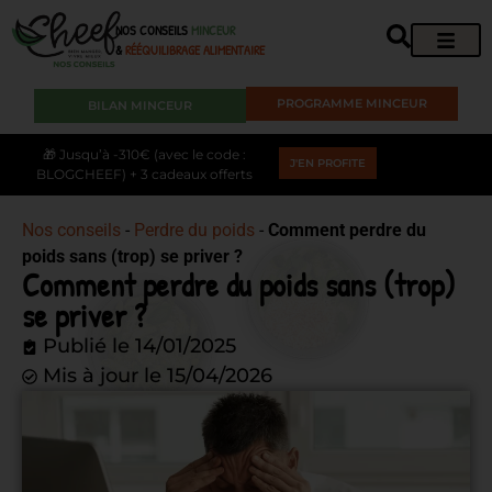
NOS CONSEILS
MINCEUR
&
RÉÉQUILIBRAGE ALIMENTAIRE
PROGRAMME MINCEUR
BILAN MINCEUR
🎁 Jusqu’à -310€ (avec le code :
J'EN PROFITE
BLOGCHEEF) + 3 cadeaux offerts
Nos conseils
-
Perdre du poids
-
Comment perdre du
poids sans (trop) se priver ?
Comment perdre du poids sans (trop)
se priver ?
Publié le
14/01/2025
Mis à jour le 15/04/2026