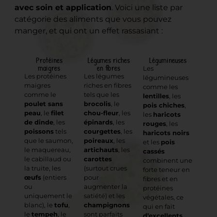
avec soin et application
. Voici une liste par
catégorie des aliments que vous pouvez
manger, et qui ont un effet rassasiant :
Protéines
Légumes riches
Légumineuses
maigres
en fibres
Les
Les protéines
Les légumes
légumineuses
maigres
riches en fibres
comme les
comme le
tels que les
lentilles
, les
poulet sans
brocolis
, le
pois chiches
,
peau
, le
filet
chou-fleur
, les
les
haricots
de dinde
, les
épinards
, les
rouges
, les
poissons
tels
courgettes
, les
haricots noirs
que le saumon,
poireaux
, les
et les
pois
le maquereau,
artichauts
, les
cassés
le cabillaud ou
carottes
combinent une
la truite, les
(surtout crues
forte teneur en
œufs
(entiers
pour
fibres et en
ou
augmenter la
protéines
uniquement le
satiété) et les
végétales, ce
blanc), le
tofu
,
champignons
qui en fait
le
tempeh
, le
sont parfaits
d’excellents