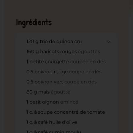
Ingrédients
120
g
trio de quinoa cru
160
g
haricots rouges
égouttés
1
petite courgette
coupée en dés
0.5
poivron rouge
coupé en dés
0.5
poivron vert
coupé en dés
80
g
maïs
égoutté
1
petit oignon
émincé
1
c.
à soupe concentré de tomate
1
c.
à café huile d’olive
1
c.
à café cumin moulu