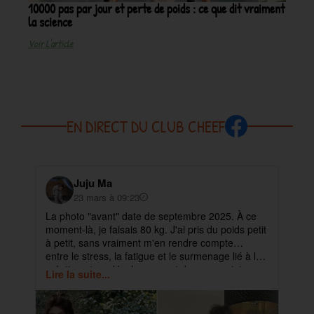
10000 pas par jour et perte de poids : ce que dit vraiment
la science
Voir L'article
EN DIRECT DU CLUB CHEEF
Juju Ma
23 mars à 09:23
La photo "avant" date de septembre 2025. À ce
✨ 
moment-là, je faisais 80 kg. J'ai pris du poids petit
pa
à petit, sans vraiment m'en rendre compte…
ma
entre le stress, la fatigue et le surmenage lié à la
déb
création et au développement de mes projets.
cet
Lire la suite...
Lir
ra