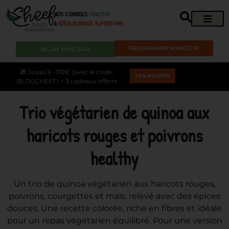
NOS CONSEILS
MINCEUR
&
RÉÉQUILIBRAGE ALIMENTAIRE
PROGRAMME MINCEUR
BILAN MINCEUR
🎁 Jusqu’à -310€ (avec le code :
J'EN PROFITE
BLOGCHEEF) + 3 cadeaux offerts
Trio végétarien de quinoa aux
haricots rouges et poivrons
healthy
Un trio de quinoa végétarien aux haricots rouges,
poivrons, courgettes et maïs, relevé avec des épices
douces. Une recette colorée, riche en fibres et idéale
pour un repas végétarien équilibré. Pour une version