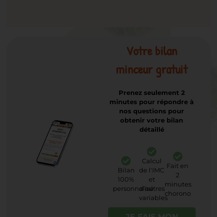
Votre bilan
minceur gratuit
Prenez seulement 2
minutes pour répondre à
nos questions pour
obtenir votre bilan
détaillé
Calcul
Fait en
Bilan
de l'IMC
2
100%
et
minutes
personnalisé
d'autres
chorono
variables
JE FAIS MON