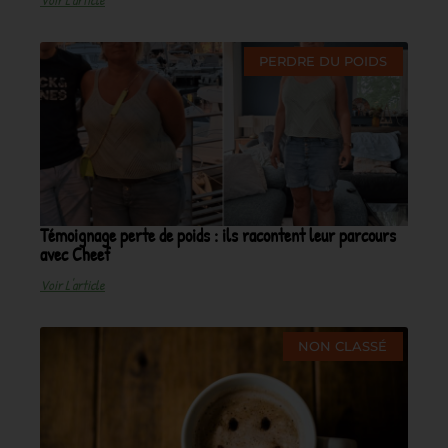
PERDRE DU POIDS
Témoignage perte de poids : ils racontent leur parcours
avec Cheef
Voir L'article
NON CLASSÉ