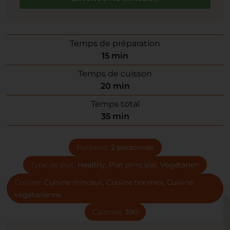
Temps de préparation
15
min
Temps de cuisson
20
min
Temps total
35
min
Portions:
2
personnes
Type de plat:
Healthy, Plat principal, Végétarien
Cuisine:
Cuisine minceur, Cuisine tex-mex, Cuisine
végétarienne
Calories:
390