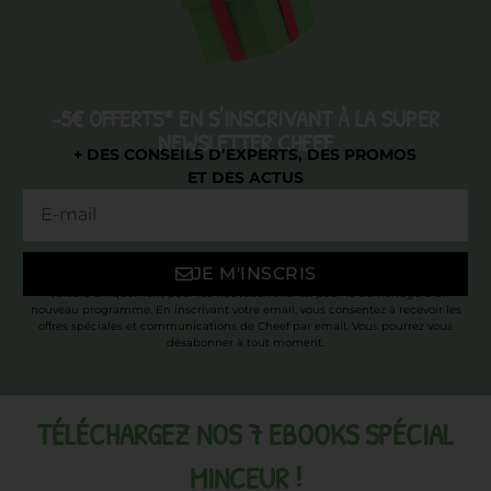
-5€ OFFERTS* EN S'INSCRIVANT À LA SUPER
NEWSLETTER CHEEF
+ DES CONSEILS D’EXPERTS, DES PROMOS
ET DES ACTUS
JE M'INSCRIS
* Valable uniquement pour les nouveaux clients, pour le démarrage d’un
nouveau programme. En inscrivant votre email, vous consentez à recevoir les
offres spéciales et communications de Cheef par email. Vous pourrez vous
désabonner à tout moment.
TÉLÉCHARGEZ NOS 7 EBOOKS SPÉCIAL
MINCEUR !