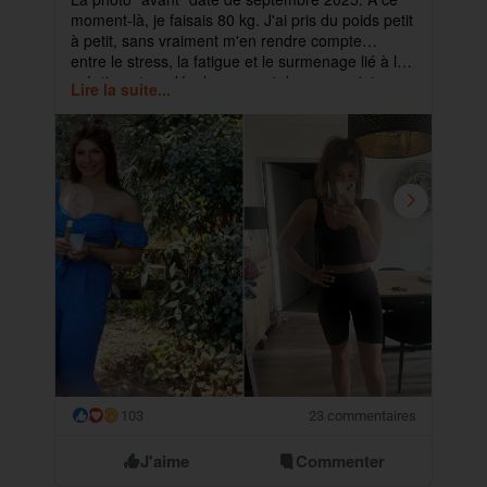
moment-là, je faisais 80 kg. J'ai pris du poids petit
pa
à petit, sans vraiment m'en rendre compte…
ma
entre le stress, la fatigue et le surmenage lié à la
déb
création et au développement de mes projets.
cet
Lire la suite...
Lir
ra
103
23 commentaires
😮
J'aime
Commenter