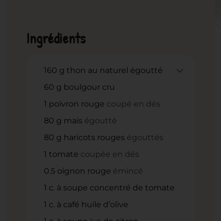
Ingrédients
160
g
thon au naturel égoutté
60
g
boulgour cru
1
poivron rouge
coupé en dés
80
g
maïs
égoutté
80
g
haricots rouges
égouttés
1
tomate
coupée en dés
0.5
oignon rouge
émincé
1
c.
à soupe concentré de tomate
1
c.
à café huile d’olive