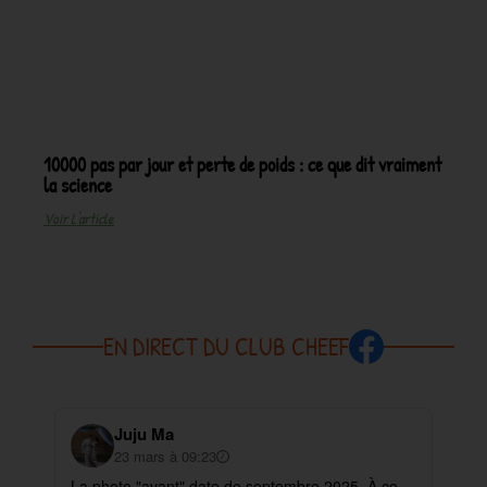
10000 pas par jour et perte de poids : ce que dit vraiment
la science
Voir L'article
EN DIRECT DU CLUB CHEEF
Juju Ma
23 mars à 09:23
La photo "avant" date de septembre 2025. À ce
✨ 