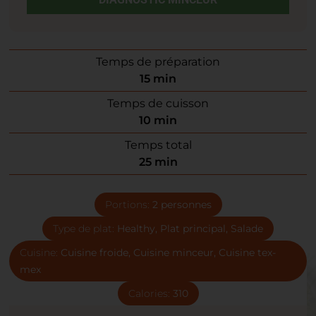
Temps de préparation
15
min
Temps de cuisson
10
min
Temps total
25
min
Portions:
2
personnes
Type de plat:
Healthy, Plat principal, Salade
Cuisine:
Cuisine froide, Cuisine minceur, Cuisine tex-
mex
Calories:
310