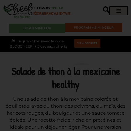
NOS CONSEILS
MINCEUR
&
RÉÉQUILIBRAGE ALIMENTAIRE
PROGRAMME MINCEUR
BILAN MINCEUR
🎁 Jusqu’à -310€ (avec le code :
J'EN PROFITE
BLOGCHEEF) + 3 cadeaux offerts
Salade de thon à la mexicaine
healthy
Une salade de thon à la mexicaine colorée et
équilibrée, avec du thon, des poivrons, du maïs, des
haricots rouges, du boulgour et une sauce tomate
épicée. Une recette froide, riche en protéines et
idéale pour un déjeuner léger. Pour une version