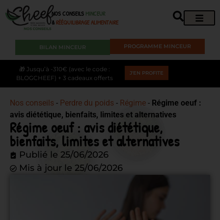
NOS CONSEILS
MINCEUR
&
RÉÉQUILIBRAGE ALIMENTAIRE
PROGRAMME MINCEUR
BILAN MINCEUR
🎁 Jusqu’à -310€ (avec le code :
J'EN PROFITE
BLOGCHEEF) + 3 cadeaux offerts
Nos conseils
-
Perdre du poids
-
Régime
-
Régime oeuf :
avis diététique, bienfaits, limites et alternatives
Régime oeuf : avis diététique,
bienfaits, limites et alternatives
Publié le
25/06/2026
Mis à jour le 25/06/2026