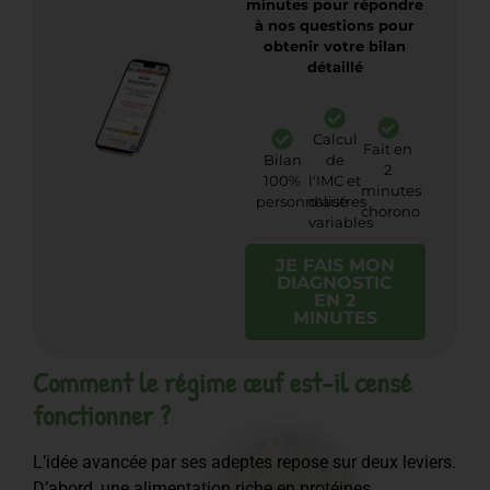
minutes pour répondre
à nos questions pour
obtenir votre bilan
détaillé
Calcul
Fait en
Bilan
de
2
100%
l'IMC et
minutes
personnalisé
d'autres
chorono
variables
JE FAIS MON
DIAGNOSTIC
EN 2
MINUTES
Comment le régime œuf est-il censé
fonctionner ?
L’idée avancée par ses adeptes repose sur deux leviers.
D’abord, une alimentation riche en protéines