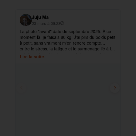
Juju Ma
23 mars à 09:23
La photo "avant" date de septembre 2025. À ce
✨ 
moment-là, je faisais 80 kg. J'ai pris du poids petit
pa
à petit, sans vraiment m'en rendre compte…
ma
entre le stress, la fatigue et le surmenage lié à la
déb
création et au développement de mes projets.
cet
Lire la suite...
Lir
ra