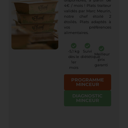
disponibles, à partir de
4€ / mois ! Plats traiteur
validés par Marc Meurin,
notre chef étoilé 2
étoilés. Plats adaptés à
vos préférences
alimentaires.
-5,1 kg
Suivi
Meilleur
dès le
diététique
prix
1er
garanti
mois
PROGRAMME
MINCEUR
DIAGNOSTIC
MINCEUR