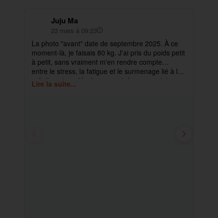
Juju Ma
23 mars à 09:23
La photo "avant" date de septembre 2025. À ce
✨ 
moment-là, je faisais 80 kg. J'ai pris du poids petit
pa
à petit, sans vraiment m'en rendre compte…
ma
entre le stress, la fatigue et le surmenage lié à la
déb
création et au développement de mes projets.
cet
Lire la suite...
Lir
ra