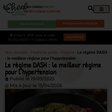
NOS CONSEILS
MINCEUR
&
RÉÉQUILIBRAGE ALIMENTAIRE
PROGRAMME MINCEUR
BILAN MINCEUR
🎁 Jusqu’à -310€ (avec le code :
J'EN PROFITE
BLOGCHEEF) + 3 cadeaux offerts
Nos conseils
-
Perdre du poids
-
Régime
-
Le régime DASH
: le meilleur régime pour l’hypertension
Le régime DASH : le meilleur régime
pour l’hypertension
Publié le
19/09/2025
Mis à jour le 15/04/2026