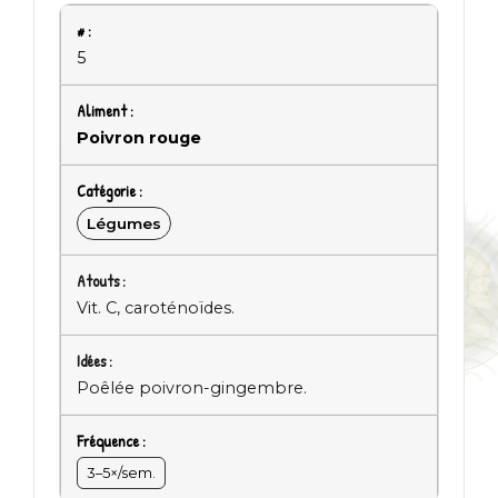
5
Poivron rouge
Légumes
Vit. C, caroténoïdes.
Poêlée poivron-gingembre.
3–5×/sem.