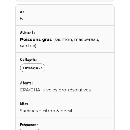
6
Poissons gras
(saumon, maquereau,
sardine)
Oméga-3
EPA/DHA → voies pro-résolutives.
Sardines + citron & persil.