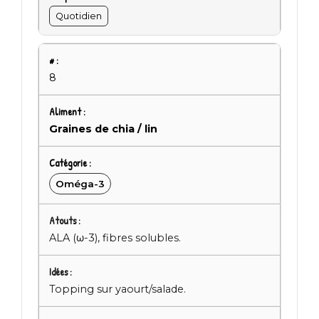
Quotidien
8
Graines de chia / lin
Oméga-3
ALA (ω-3), fibres solubles.
Topping sur yaourt/salade.