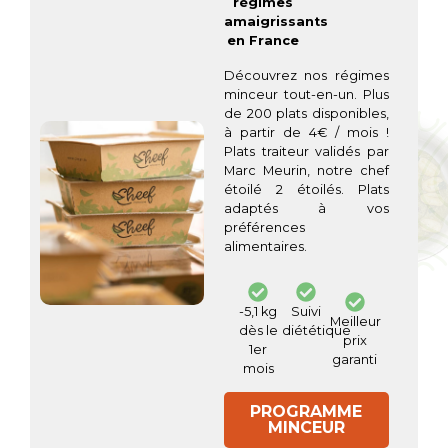
régimes
amaigrissants
en France
Découvrez nos régimes
minceur tout-en-un. Plus
de 200 plats disponibles,
à partir de 4€ / mois !
Plats traiteur validés par
Marc Meurin, notre chef
étoilé 2 étoilés. Plats
adaptés à vos
préférences
alimentaires.
-5,1 kg
Suivi
Meilleur
dès le
diététique
prix
1er
garanti
mois
PROGRAMME
MINCEUR