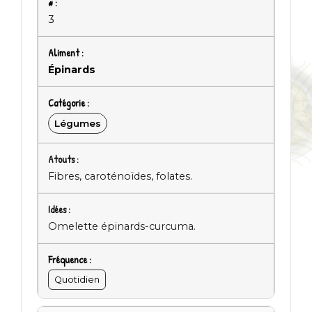
3
Épinards
Légumes
Fibres, caroténoïdes, folates.
Omelette épinards-curcuma.
Quotidien