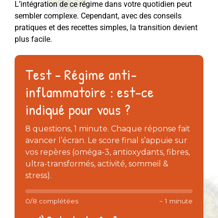
L’intégration de ce régime dans votre quotidien peut
sembler complexe. Cependant, avec des conseils
pratiques et des recettes simples, la transition devient
plus facile.
Test - Régime anti-
inflammatoire : est-ce
indiqué pour vous ?
8 questions, 1 minute. Chaque réponse fait
avancer l’écran. Le score final s’appuie sur
vos repères (oméga-3, antioxydants, fibres,
ultra-transformés, activité, sommeil &
stress).
0/8 complétées
~ 1 minute