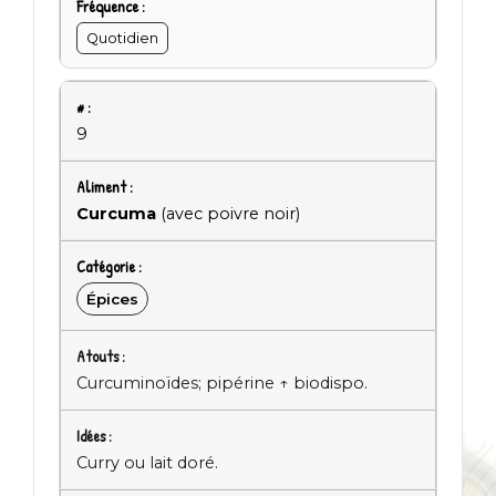
Quotidien
9
Curcuma
(avec poivre noir)
Épices
Curcuminoïdes; pipérine ↑ biodispo.
Curry ou lait doré.