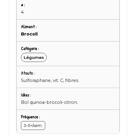
4
Brocoli
Légumes
Sulforaphane, vit. C, fibres.
Bol quinoa-brocoli-citron.
3–5×/sem.