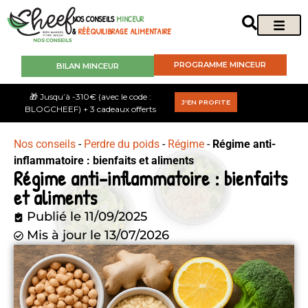
NOS CONSEILS
MINCEUR
&
RÉÉQUILIBRAGE ALIMENTAIRE
PROGRAMME MINCEUR
BILAN MINCEUR
🎁 Jusqu’à -310€ (avec le code :
J'EN PROFITE
BLOGCHEEF) + 3 cadeaux offerts
Nos conseils
-
Perdre du poids
-
Régime
-
Régime anti-
inflammatoire : bienfaits et aliments
Régime anti-inflammatoire : bienfaits
et aliments
Publié le
11/09/2025
Mis à jour le 13/07/2026