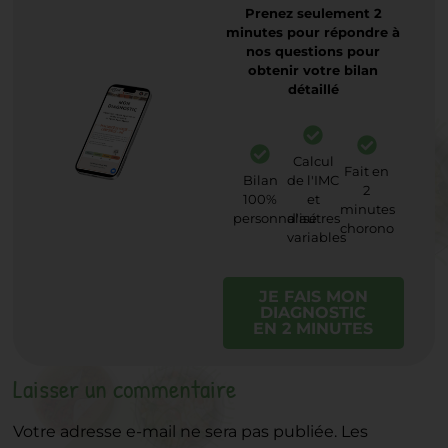
Prenez seulement 2
minutes pour répondre à
nos questions pour
obtenir votre bilan
détaillé
Calcul
Fait en
Bilan
de l'IMC
2
100%
et
minutes
personnalisé
d'autres
chorono
variables
JE FAIS MON
DIAGNOSTIC
EN 2 MINUTES
Laisser un commentaire
Votre adresse e-mail ne sera pas publiée.
Les