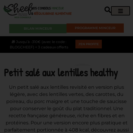
NOS CONSEILS
MINCEUR
&
RÉÉQUILIBRAGE ALIMENTAIRE
PROGRAMME MINCEUR
BILAN MINCEUR
🎁 Jusqu’à -310€ (avec le code :
J'EN PROFITE
BLOGCHEEF) + 3 cadeaux offerts
Petit salé aux lentilles healthy
Un petit salé aux lentilles revisité en version plus
légère, avec des lentilles vertes, des carottes, du
poireau, du porc maigre et une touche de saucisse
pour conserver le goût du plat traditionnel. Une
recette française généreuse, riche en fibres et en
protéines. Pour une version encore plus pratique et
parfaitement portionnée à 408 kcal, découvrez aussi