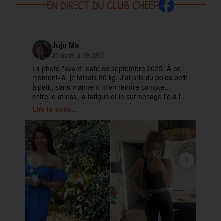
EN DIRECT DU CLUB CHEEF
Juju Ma
23 mars à 09:23
La photo "avant" date de septembre 2025. À ce
✨ 
moment-là, je faisais 80 kg. J'ai pris du poids petit
pa
à petit, sans vraiment m'en rendre compte…
ma
entre le stress, la fatigue et le surmenage lié à la
déb
création et au développement de mes projets.
cet
Lire la suite...
Lir
ra