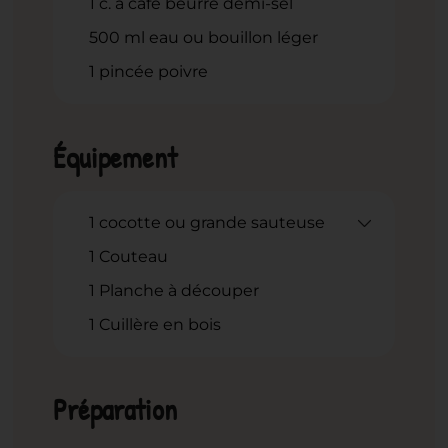
1
c.
à café beurre demi-sel
500
ml
eau ou bouillon léger
1
pincée poivre
Équipement
1 cocotte ou grande sauteuse
1 Couteau
1 Planche à découper
1 Cuillère en bois
Préparation