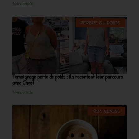
Voir L'article
PERDRE DU POIDS
Témoignage perte de poids : ils racontent leur parcours
avec Cheef
Voir L'article
NON CLASSÉ