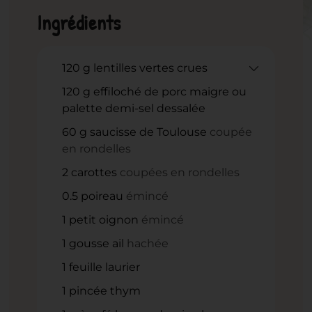
Ingrédients
120
g
lentilles vertes crues
120
g
effiloché de porc maigre ou
palette demi-sel dessalée
60
g
saucisse de Toulouse
coupée
en rondelles
2
carottes
coupées en rondelles
0.5
poireau
émincé
1
petit oignon
émincé
1
gousse ail
hachée
1
feuille laurier
1
pincée thym