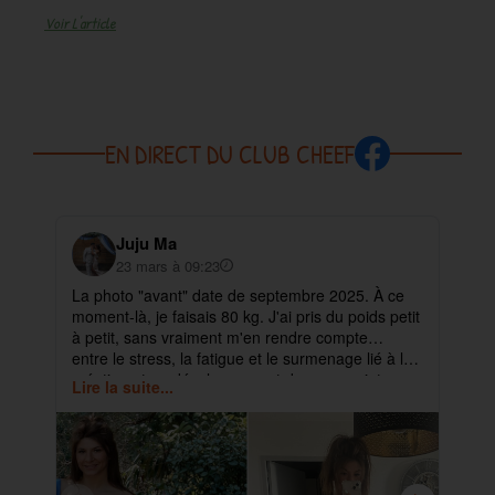
Voir L'article
EN DIRECT DU CLUB CHEEF
Juju Ma
23 mars à 09:23
La photo "avant" date de septembre 2025. À ce
✨ 
moment-là, je faisais 80 kg. J'ai pris du poids petit
pa
à petit, sans vraiment m'en rendre compte…
ma
entre le stress, la fatigue et le surmenage lié à la
déb
création et au développement de mes projets.
cet
Lire la suite...
Lir
ra