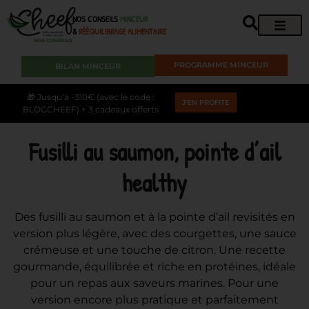
NOS CONSEILS
MINCEUR
&
RÉÉQUILIBRAGE ALIMENTAIRE
PROGRAMME MINCEUR
BILAN MINCEUR
🎁 Jusqu’à -310€ (avec le code :
J'EN PROFITE
BLOGCHEEF) + 3 cadeaux offerts
Fusilli au saumon, pointe d’ail
healthy
Des fusilli au saumon et à la pointe d’ail revisités en
version plus légère, avec des courgettes, une sauce
crémeuse et une touche de citron. Une recette
gourmande, équilibrée et riche en protéines, idéale
pour un repas aux saveurs marines. Pour une
version encore plus pratique et parfaitement