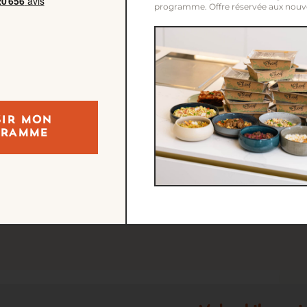
programme. Offre réservée aux nouve
mes soient tendres.
ant ce temps, verser la semoule dans un saladier. Couv
ement salée, laisser gonfler 5 minutes puis égrainer à la
r la semoule avec le poulet, la merguez, les légumes et 
SIR MON
GRAMME
ous peut s’intégrer dans une alimentation équilibrée lor
ble de semoule, des légumes variés et des viandes en qu
 2 minutes, peu pimentée, parfaitement portionnée et à 
 au poulet et merguez Cheef.