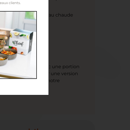
aux clients.
rir avec un volume d’eau chaude
 fourchette.
un peu de bouillon.
squ’il est préparé avec une portion
antité maîtrisée.
Pour une version
354 kcal, découvrez notre