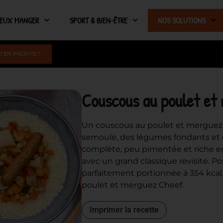
IEUX MANGER
SPORT & BIEN-ÊTRE
NOS SOLUTIONS
J'EN PROFITE !
Couscous au poulet et
Un couscous au poulet et merguez re
semoule, des légumes fondants et 
complète, peu pimentée et riche en p
avec un grand classique revisité. P
parfaitement portionnée à 354 kcal
poulet et merguez Cheef.
Imprimer la recette