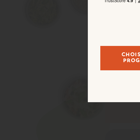
légu
Pend
légèr
Servi
Notes
CHOI
PRO
Le cousc
raisonna
prête en
Couscous