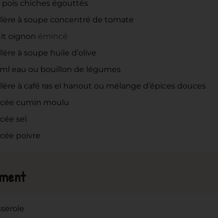
pois chiches égouttés
llère à soupe concentré de tomate
it oignon
émincé
llère à soupe huile d’olive
ml
eau ou bouillon de légumes
llère à café ras el hanout ou mélange d’épices douces
ncée cumin moulu
cée sel
cée poivre
ement
sserole