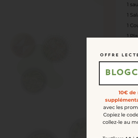
1 sa
1 Sa
1 Co
1 Pl
1 Cu
OFFRE LECT
Prépar
BLOGC
Faire
10€ de 
Ajout
supplémenta
avec les prom
Incor
Copiez le code
supp
collez-le au 
Ajout
Verse