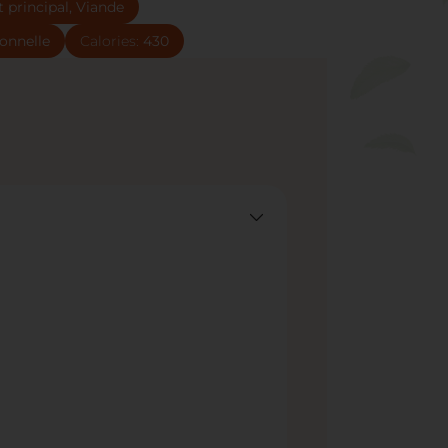
t principal, Viande
ionnelle
Calories:
430