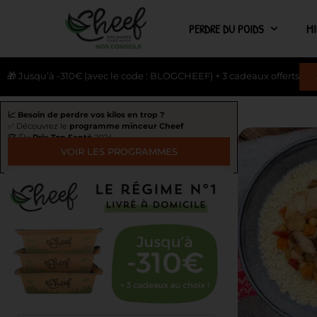
PERDRE DU POIDS
M
🎁 Jusqu’à -310€ (avec le code : BLOGCHEEF) + 3 cadeaux offerts
📈 Besoin de perdre vos kilos en trop ?
✅ Découvrez le
programme minceur Cheef
🏆 Élu
Prix Top Santé
2024
VOIR LES PROGRAMMES