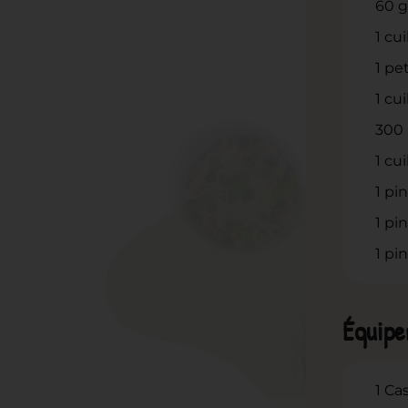
60
g
1
cui
1
pet
1
cui
300
1
cui
1
pi
1
pin
1
pin
Équip
1 Ca