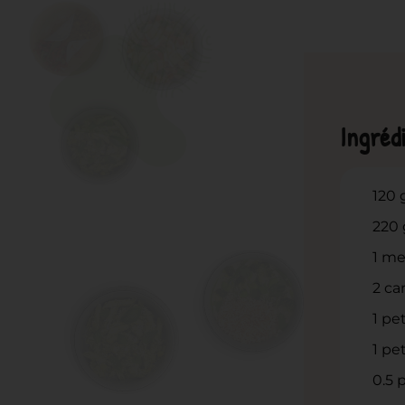
Ingréd
120
220
1
me
2
ca
1
pet
1
pet
0.5
p