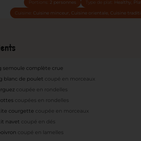
Portions:
2
personnes
Type de plat:
Healthy, Pla
Cuisine:
Cuisine minceur, Cuisine orientale, Cuisine tradit
ients
g
semoule complète crue
g
blanc de poulet
coupé en morceaux
rguez
coupée en rondelles
rottes
coupées en rondelles
ite courgette
coupée en morceaux
it navet
coupé en dés
oivron
coupé en lamelles