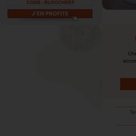
Cheef est le n°1 des programmes minceur. Avec plus de 200 plats disponibles, nous vous
accom
Te