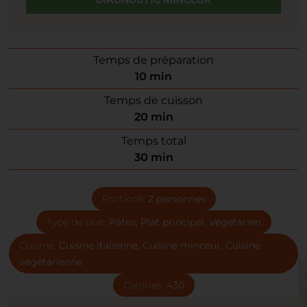
Temps de préparation
10
min
Temps de cuisson
20
min
Temps total
30
min
Portions:
2
personnes
Type de plat:
Pâtes, Plat principal, Végétarien
Cuisine:
Cuisine italienne, Cuisine minceur, Cuisine
végétarienne
Calories:
430