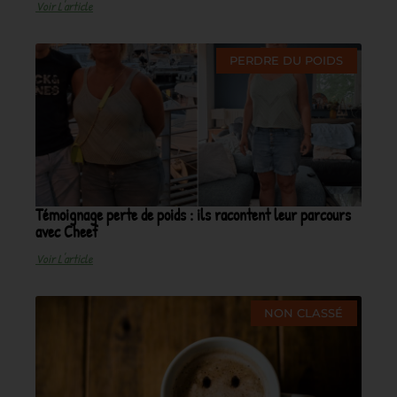
Voir L'article
PERDRE DU POIDS
Témoignage perte de poids : ils racontent leur parcours
avec Cheef
Voir L'article
NON CLASSÉ