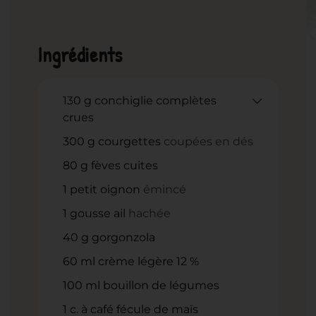
Ingrédients
130
g
conchiglie complètes
crues
300
g
courgettes
coupées en dés
80
g
fèves cuites
1
petit oignon
émincé
1
gousse ail
hachée
40
g
gorgonzola
60
ml
crème légère 12 %
100
ml
bouillon de légumes
1
c.
à café fécule de maïs