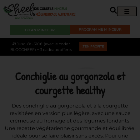
NOS CONSEILS
MINCEUR
&
RÉÉQUILIBRAGE ALIMENTAIRE
PROGRAMME MINCEUR
BILAN MINCEUR
🎁 Jusqu’à -310€ (avec le code :
J'EN PROFITE
BLOGCHEEF) + 3 cadeaux offerts
Conchiglie au gorgonzola et
courgette healthy
Des conchiglie au gorgonzola et à la courgette
revisitées en version plus légère, avec une sauce
crémeuse au fromage et des légumes fondants.
Une recette végétarienne gourmande et équilibrée,
idéale pour se faire plaisir sans excès. Pour une