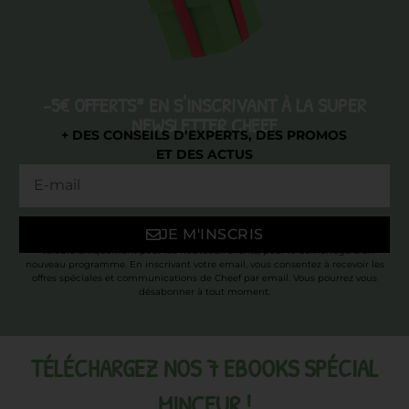
-5€ OFFERTS* EN S'INSCRIVANT À LA SUPER
NEWSLETTER CHEEF
+ DES CONSEILS D’EXPERTS, DES PROMOS
ET DES ACTUS
JE M'INSCRIS
* Valable uniquement pour les nouveaux clients, pour le démarrage d’un
nouveau programme. En inscrivant votre email, vous consentez à recevoir les
offres spéciales et communications de Cheef par email. Vous pourrez vous
désabonner à tout moment.
TÉLÉCHARGEZ NOS 7 EBOOKS SPÉCIAL
MINCEUR !