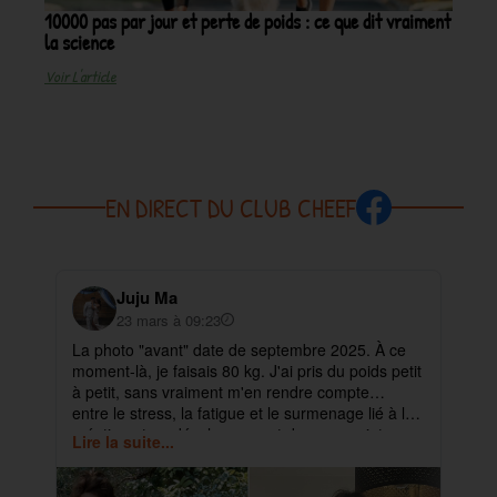
10000 pas par jour et perte de poids : ce que dit vraiment
la science
Voir L'article
EN DIRECT DU CLUB CHEEF
Juju Ma
23 mars à 09:23
La photo "avant" date de septembre 2025. À ce
✨ 
moment-là, je faisais 80 kg. J'ai pris du poids petit
pa
à petit, sans vraiment m'en rendre compte…
ma
entre le stress, la fatigue et le surmenage lié à la
déb
création et au développement de mes projets.
cet
Lire la suite...
Lir
ra